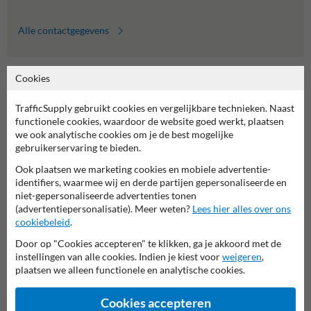
Alle contactgegevens
Cookies
Informatie
Product(en) retourneren
TrafficSupply gebruikt cookies en vergelijkbare technieken. Naast
Cookie / Privacy
functionele cookies, waardoor de website goed werkt, plaatsen
Disclaimer
we ook analytische cookies om je de best mogelijke
Sitemap
gebruikerservaring te bieden.
Algemene Voorwaarden
Ook plaatsen we marketing cookies en mobiele advertentie-
Over TrafficSupply
identifiers, waarmee wij en derde partijen gepersonaliseerde en
Contact
niet-gepersonaliseerde advertenties tonen
Over ons
(advertentiepersonalisatie). Meer weten?
Lees hier alles over ons
Nieuws en Blog
cookiebeleid
.
Levertijden
Door op "Cookies accepteren" te klikken, ga je akkoord met de
Veelgestelde vragen / FAQ
instellingen van alle cookies. Indien je kiest voor
weigeren
,
plaatsen we alleen functionele en analytische cookies.
Winkelmand
info@trafficsupply.nl
Cookies accepteren