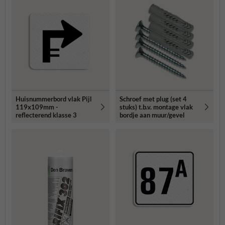
Huisnummerbord vlak Pijl
Schroef met plug (set 4
119x109mm -
stuks) t.b.v. montage vlak
reflecterend klasse 3
bordje aan muur/gevel