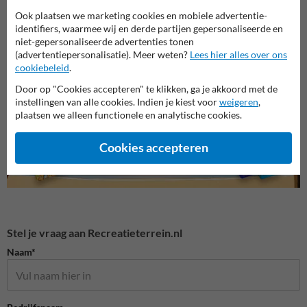
Ook plaatsen we marketing cookies en mobiele advertentie-
identifiers, waarmee wij en derde partijen gepersonaliseerde en
niet-gepersonaliseerde advertenties tonen
Huisnummerborden
Huisnummerpaal met één
Huisn
(advertentiepersonalisatie). Meer weten?
Lees hier alles over ons
(NEN1772)
nummer
numm
cookiebeleid
.
Door op "Cookies accepteren" te klikken, ga je akkoord met de
Huisnummerpalen en bordjes
instellingen van alle cookies. Indien je kiest voor
weigeren
,
plaatsen we alleen functionele en analytische cookies.
Cookies accepteren
Stel je vraag aan Recreatieterrein.nl
Naam*