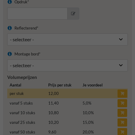
Opdruk*
Reflecterend*
Montage bord*
Volumeprijzen
Aantal
Prijs per stuk
Je voordeel
per stuk
12,00
vanaf 5 stuks
11,40
5,0
%
vanaf 10 stuks
10,80
10,0
%
vanaf 25 stuks
10,20
15,0
%
vanaf 50 stuks
9,60
20,0
%