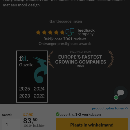
met een mooi design.
Klantbeoordelingen
Bekijk onze
7061
reviews
Ontvanger prestigieuze awards
productopties tonen
Levertijd:
1-2 werkdagen
97,00
Aantal:
83,
50
101,04
incl. btw
© 2026 TrafficSupply. Alle rechten voorbehouden.