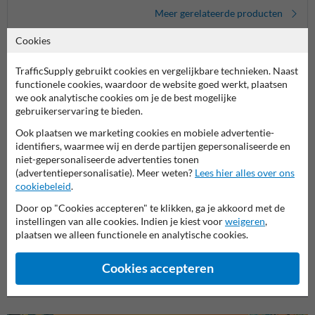
Meer gerelateerde producten
Cookies
Productcategorieën in deze groep
TrafficSupply gebruikt cookies en vergelijkbare technieken. Naast
functionele cookies, waardoor de website goed werkt, plaatsen
we ook analytische cookies om je de best mogelijke
gebruikerservaring te bieden.
Ook plaatsen we marketing cookies en mobiele advertentie-
identifiers, waarmee wij en derde partijen gepersonaliseerde en
niet-gepersonaliseerde advertenties tonen
(advertentiepersonalisatie). Meer weten?
Lees hier alles over ons
cookiebeleid
.
Door op "Cookies accepteren" te klikken, ga je akkoord met de
instellingen van alle cookies. Indien je kiest voor
weigeren
,
Straatnaambord met
Straa
plaatsen we alleen functionele en analytische cookies.
Straatnaambord
huisnummers
onder
Cookies accepteren
Straatnaamborden