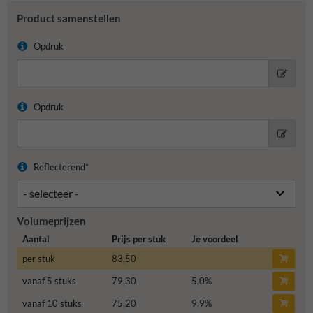
Product samenstellen
Opdruk
Opdruk
Reflecterend*
Volumeprijzen
Aantal
Prijs per stuk
Je voordeel
per stuk
83,50
vanaf 5 stuks
79,30
5,0
%
vanaf 10 stuks
75,20
9,9
%