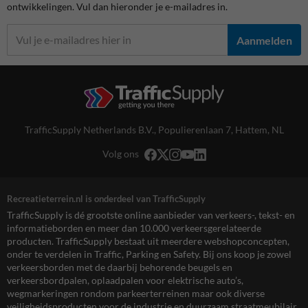
ontwikkelingen. Vul dan hieronder je e-mailadres in.
Aanmelden
TrafficSupply Netherlands B.V.,
Populierenlaan 7
,
Hattem, NL
Volg ons
Recreatieterrein.nl is onderdeel van TrafficSupply
TrafficSupply is dé grootste online aanbieder van verkeers-, tekst- en
informatieborden en meer dan 10.000 verkeersgerelateerde
producten. TrafficSupply bestaat uit meerdere webshopconcepten,
onder te verdelen in Traffic, Parking en Safety. Bij ons koop je zowel
verkeersborden met de daarbij behorende beugels en
verkeersbordpalen, oplaadpalen voor elektrische auto’s,
wegmarkeringen rondom parkeerterreinen maar ook diverse
veiligheidsproducten voor de industrie en duurzaam straatmeubilair