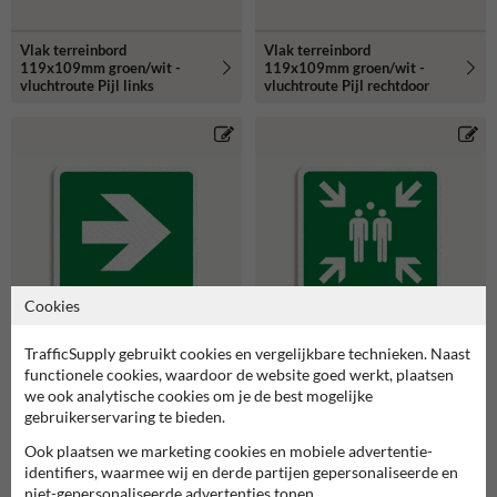
Vlak terreinbord
Vlak terreinbord
119x109mm groen/wit -
119x109mm groen/wit -
vluchtroute Pijl links
vluchtroute Pijl rechtdoor
Cookies
TrafficSupply gebruikt cookies en vergelijkbare technieken. Naast
Vlak terreinbord
Vlak terreinbord
functionele cookies, waardoor de website goed werkt, plaatsen
119x109mm groen/wit -
119x109mm groen/wit -
we ook analytische cookies om je de best mogelijke
vluchtroute Pijl rechts
Pictogram Verzamelplaats
gebruikerservaring te bieden.
Ook plaatsen we marketing cookies en mobiele advertentie-
identifiers, waarmee wij en derde partijen gepersonaliseerde en
niet-gepersonaliseerde advertenties tonen