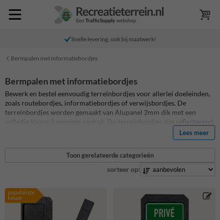
Snelle levering, ook bij maatwerk!
Bermpalen met informatiebordjes
Bermpalen met informatiebordjes
Bewerk en bestel eenvoudig terreinbordjes voor allerlei doeleinden,
zoals routebordjes, informatiebordjes of verwijsbordjes. De
terreinbordjes worden gemaakt van Alupanel 2mm dik met een
volledig klasse 3 geprinte opdruk. De terreinbordjes zijn reflecterend
en standaard afgewerkt met een anti-graffiti laminaat. Combineer de
Lees meer
bordjes met onze bermpalen van verzwaard gerecycled kunststof. Een
onderhoudsvrij product met een extreem lange levensduur. Enkel- of
Toon gerelateerde categorieën
dubbelzijdig uit te voeren.
sorteer op:
populairste
keuze