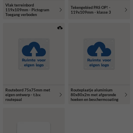
Vlak terreinbord
Tekengebied PAS OP! -
119x109mm - Pictogram
119x109mm - klasse 3
Toegang verboden
Routebord 75x75mm met
Routeplaatje aluminium
eigen ontwerp - t.b.v.
80x80x2m met afgeronde
routepaal
hoeken en beschermcoating