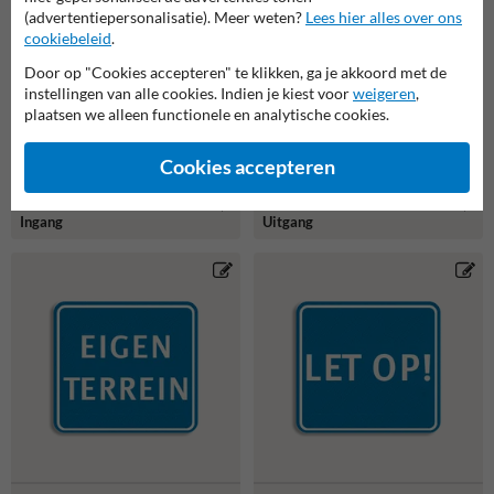
(advertentiepersonalisatie). Meer weten?
Lees hier alles over ons
cookiebeleid
.
Door op "Cookies accepteren" te klikken, ga je akkoord met de
instellingen van alle cookies. Indien je kiest voor
weigeren
,
plaatsen we alleen functionele en analytische cookies.
Cookies accepteren
Vlak terreinbord
Vlak terreinbord
119x109mm Groen/wit -
119x109mm rood/wit -
Ingang
Uitgang