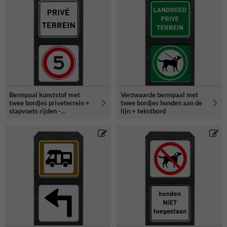
Bermpaal kunststof met
Verzwaarde bermpaal met
twee bordjes priveterrein +
twee bordjes honden aan de
stapvoets rijden -
lijn + tekstbord
reflecterend