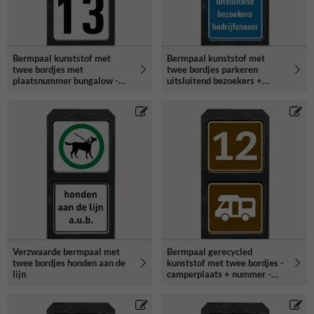
Bermpaal kunststof met
Bermpaal kunststof met
twee bordjes met
twee bordjes parkeren
plaatsnummer bungalow -
uitsluitend bezoekers +
reflecterend
bedrijfsnaam - reflecterend
Verzwaarde bermpaal met
Bermpaal gerecycled
twee bordjes honden aan de
kunststof met twee bordjes -
lijn
camperplaats + nummer -
reflecterend