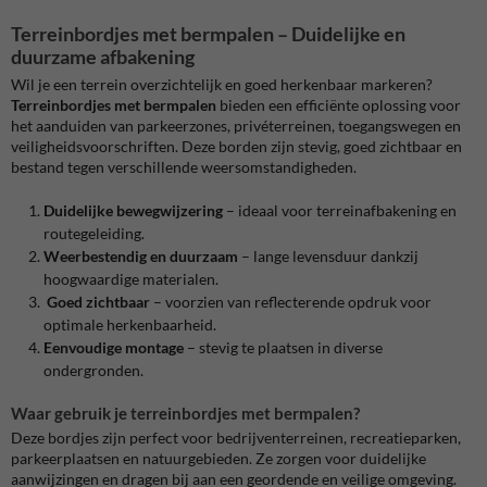
Terreinbordjes met bermpalen – Duidelijke en
duurzame afbakening
Wil je een terrein overzichtelijk en goed herkenbaar markeren?
Terreinbordjes met bermpalen
bieden een efficiënte oplossing voor
het aanduiden van parkeerzones, privéterreinen, toegangswegen en
veiligheidsvoorschriften. Deze borden zijn stevig, goed zichtbaar en
bestand tegen verschillende weersomstandigheden.
Duidelijke bewegwijzering
– ideaal voor terreinafbakening en
routegeleiding.
Weerbestendig en duurzaam
– lange levensduur dankzij
hoogwaardige materialen.
Goed zichtbaar
– voorzien van reflecterende opdruk voor
optimale herkenbaarheid.
Eenvoudige montage
– stevig te plaatsen in diverse
ondergronden.
Waar gebruik je terreinbordjes met bermpalen?
Deze bordjes zijn perfect voor bedrijventerreinen, recreatieparken,
parkeerplaatsen en natuurgebieden. Ze zorgen voor duidelijke
aanwijzingen en dragen bij aan een geordende en veilige omgeving.