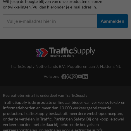
Wil je op de hoogte blijven van onze producten en onze
ontwikkelingen. Vul dan hieronder je e-mailadres in.
Aanmelden
TrafficSupply Netherlands B.V.,
Populierenlaan 7
,
Hattem, NL
Volg ons
Recreatieterrein.nl is onderdeel van TrafficSupply
TrafficSupply is dé grootste online aanbieder van verkeers-, tekst- en
informatieborden en meer dan 10.000 verkeersgerelateerde
producten. TrafficSupply bestaat uit meerdere webshopconcepten,
onder te verdelen in Traffic, Parking en Safety. Bij ons koop je zowel
verkeersborden met de daarbij behorende beugels en
verkeersbordpalen, oplaadpalen voor elektrische auto’s,