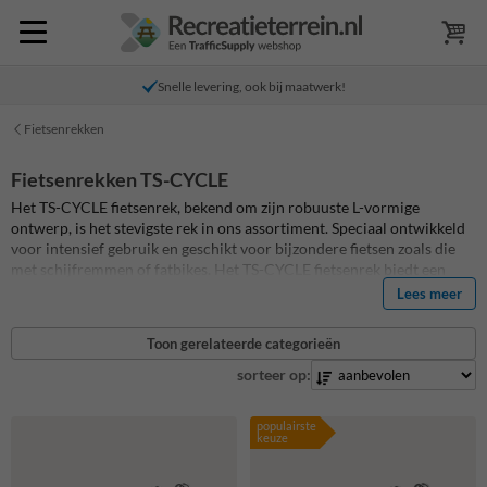
Snelle levering, ook bij maatwerk!
Fietsenrekken
Fietsenrekken TS-CYCLE
Het TS-CYCLE fietsenrek, bekend om zijn robuuste L-vormige
ontwerp, is het stevigste rek in ons assortiment. Speciaal ontwikkeld
voor intensief gebruik en geschikt voor bijzondere fietsen zoals die
met schijfremmen of fatbikes. Het TS-CYCLE fietsenrek biedt een
duurzame en betrouwbare oplossing voor iedere omgeving, van
Lees meer
scholen tot openbare ruimtes en bedrijven.
Toon gerelateerde categorieën
sorteer op:
populairste
keuze