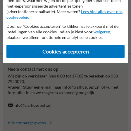
identifiers, waarmee wij en derde partijen gepersonaliseerde en
niet-gepersonaliseerde advertenties tonen
(advertentiepersonalisatie). Meer weten?
Lees hier alles over ons
cookiebeleid
.
Door op "Cookies accepteren" te klikken, ga je akkoord met de
instellingen van alle cookies. Indien je kiest voor
weigeren
,
plaatsen we alleen functionele en analytische cookies.
Betaling achteraf
is mogelijk
Cookies accepteren
Neem contact met ons op
Wij zijn op werkdagen (van 8.00 tot 17.00) te bereiken op 038-
7920070.
Vragen? Stuur een e-mail naar
info@trafficsupply.nl
of vul het
formulier in en we reageren zo spoedig mogelijk.
info@trafficsupply.nl
Alle contactgegevens