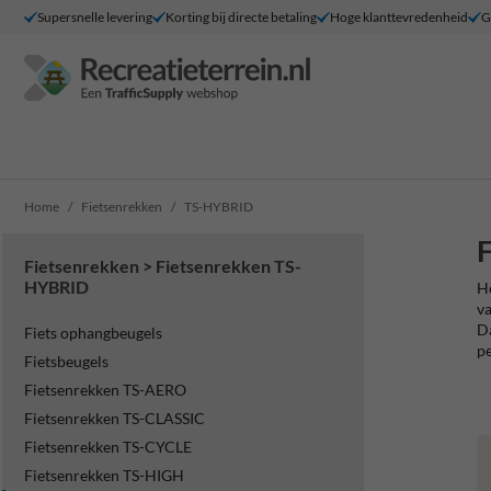
Supersnelle levering
Korting bij directe betaling
Hoge klanttevredenheid
G
Home
Fietsenrekken
TS-HYBRID
Fietsenrekken > Fietsenrekken TS-
HYBRID
He
va
Da
Fiets ophangbeugels
pe
Fietsbeugels
Fietsenrekken TS-AERO
Fietsenrekken TS-CLASSIC
Fietsenrekken TS-CYCLE
Fietsenrekken TS-HIGH