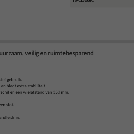
TS-CLASSIC
urzaam, veilig en ruimtebesparend
sief gebruik.
 biedt extra stabiliteit.
schil en een wielafstand van 350 mm.
en slot.
andleiding.