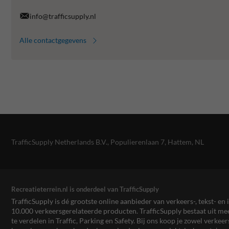
info@trafficsupply.nl
Alle contactgegevens
TrafficSupply Netherlands B.V.,
Populierenlaan 7
,
Hattem, NL
Recreatieterrein.nl is onderdeel van TrafficSupply
TrafficSupply is dé grootste online aanbieder van verkeers-, tekst- 
10.000 verkeersgerelateerde producten. TrafficSupply bestaat uit 
te verdelen in Traffic, Parking en Safety. Bij ons koop je zowel verk