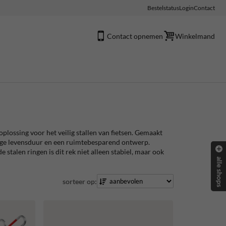
Bestelstatus
Login
Contact
Contact opnemen
Winkelmand
plossing voor het veilig stallen van fietsen. Gemaakt
ange levensduur en een ruimtebesparend ontwerp.
talen ringen is dit rek niet alleen stabiel, maar ook
alle shops
sorteer op: