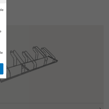
ele
e
le