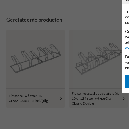
Tr
co
Gerelateerde producten
co
Oo
wa
ad
ov
Do
va
en
Fietsenrek staal dubbelzijdig (6,
Fietsenrek 6 fietsen TS-
10 of 12 fietsen) - type City
CLASSIC staal - enkelzijdig
Classic Double