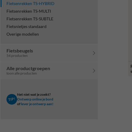
Fietsenrekken TS-HYBRID
Fietsenrekken TS-MULTI
Fietsenrekken TS-SUBTLE
Fietsnietjes standaard
Overige modellen
Fietsbeugels
54 producten
Alle productgroepen
s
toon alle producten
Net niet wat je zoekt?
TIP!
Ontwerp online je bord
of
lever je ontwerp aan!