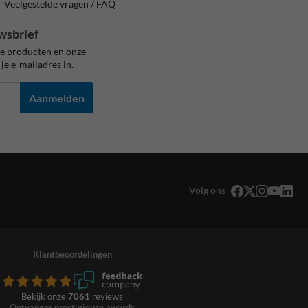
Veelgestelde vragen / FAQ
wsbrief
ze producten en onze
je e-mailadres in.
Aanmelden
Volg ons
Klantbeoordelingen
Bekijk onze
7061
reviews
Ontvanger prestigieuze awards