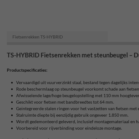
Fietsenrekken TS-HYBRID
TS-HYBRID Fietsenrekken met steunbeugel – Du
Productspecificaties:
Vervaardigd uit vuurverzinkt staal, bestand tegen dagelijks inten
Rode beschermlaag op steunbeugel voorkomt schade aan fietsen en
Afwisselende lage/hoge beugelopstelling met 110 mm hoogtever
Geschikt voor fietsen met bandbreedtes tot 64 mm.
Geïntegreerde stalen ringen voor het vastzetten van fietsen met e
Stalruimte diepte bij eenzijdig gebruik ongeveer 1.850 mm.
Wordt gedemonteerd geleverd, inclusief montagemateriaal en h
Voorbereid voor rijverbinding voor eindeloze montage.