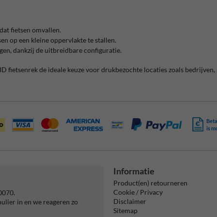
at fietsen omvallen.
n op een kleine oppervlakte te stallen.
gen, dankzij de uitbreidbare configuratie.
D fietsenrek de ideale keuze voor drukbezochte locaties zoals bedrijven, 
Beta
is m
Informatie
Product(en) retourneren
Cookie / Privacy
0070.
Disclaimer
mulier in en we reageren zo
Sitemap