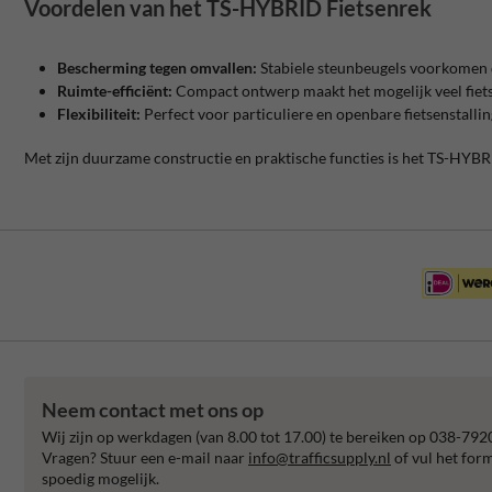
Voordelen van het TS-HYBRID Fietsenrek
Bescherming tegen omvallen:
Stabiele steunbeugels voorkomen d
Ruimte-efficiënt:
Compact ontwerp maakt het mogelijk veel fietse
Flexibiliteit:
Perfect voor particuliere en openbare fietsenstallin
Met zijn duurzame constructie en praktische functies is het TS-HYBRI
Neem contact met ons op
Wij zijn op werkdagen (van 8.00 tot 17.00) te bereiken op 038-792
Vragen? Stuur een e-mail naar
info@trafficsupply.nl
of vul het for
spoedig mogelijk.