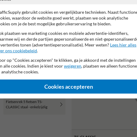
afficSupply gebruikt cookies en vergelijkbare technieken. Naast function
okies, waardoor de website goed werkt, plaatsen we ook analytische
Of zocht je dit?
okies om je de best mogelijke gebruikerservaring te bieden.
k plaatsen we marketing cookies en mobiele advertentie-identifiers,
armee wij en derde partijen gepersonaliseerde en niet-gepersonaliseerd
vertenties tonen (advertentiepersonalisatie). Meer weten?
Lees hier alles
er ons cookiebeleid
.
or op "Cookies accepteren" te klikken, ga je akkoord met de instellingen
n alle cookies. Indien je kiest voor
weigeren
, plaatsen we alleen functione
 analytische cookies.
Cookies accepteren
Fietsenrek 5 fietsen TS-
CLASSIC staal - enkelzijdig