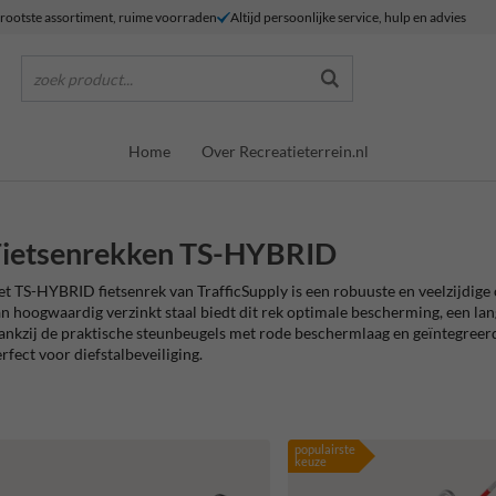
rootste assortiment, ruime voorraden
Altijd persoonlijke service, hulp en advies
zoek product...
Home
Over Recreatieterrein.nl
Fietsenrekken TS-HYBRID
t TS-HYBRID fietsenrek van TrafficSupply is een robuuste en veelzijdige o
n hoogwaardig verzinkt staal biedt dit rek optimale bescherming, een l
nkzij de praktische steunbeugels met rode beschermlaag en geïntegreerde s
rfect voor diefstalbeveiliging.
populairste
keuze