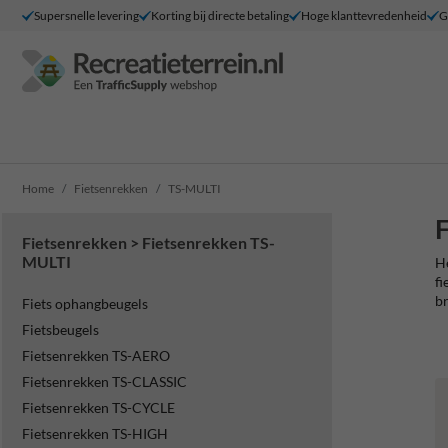
Supersnelle levering
Korting bij directe betaling
Hoge klanttevredenheid
G
Home
Fietsenrekken
TS-MULTI
F
Fietsenrekken > Fietsenrekken TS-
MULTI
He
fi
br
Fiets ophangbeugels
Fietsbeugels
Fietsenrekken TS-AERO
Fietsenrekken TS-CLASSIC
Fietsenrekken TS-CYCLE
Fietsenrekken TS-HIGH