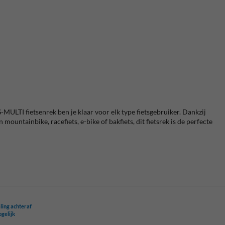
-MULTI fietsenrek ben je klaar voor elk type fietsgebruiker. D
ankzij
en
mountainbike, racefiets, e-bike of bakfiets
, dit fietsrek is de perfecte
ling achteraf
ogelijk