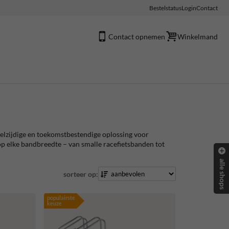
Bestelstatus
Login
Contact
Contact opnemen
Winkelmand
eelzijdige en toekomstbestendige oplossing voor
 op elke bandbreedte – van smalle racefietsbanden tot
alle shops
sorteer op:
populairste
keuze