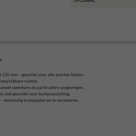
TS-CLASSIC
n
 135 mm – geschikt voor alle soorten fietsen.
e beschikbare ruimte.
 zowel openbare als particuliere omgevingen.
, ook geschikt voor buitenopstelling.
 – eenvoudig te koppelen en te verankeren.