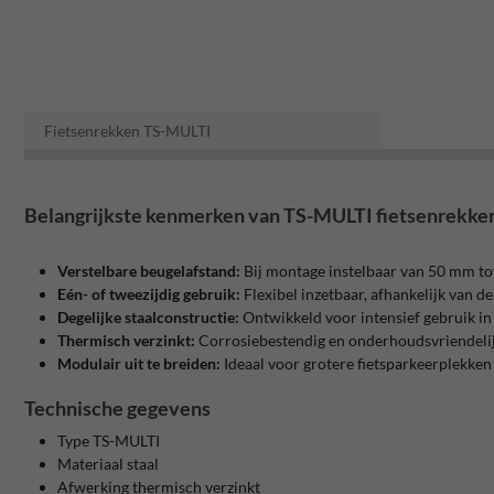
Fietsenrekken TS-MULTI
Belangrijkste kenmerken van TS-MULTI fietsenrekke
Verstelbare beugelafstand:
Bij montage instelbaar van 50 mm tot
Eén- of tweezijdig gebruik:
Flexibel inzetbaar, afhankelijk van d
Degelijke staalconstructie:
Ontwikkeld voor intensief gebruik in
Thermisch verzinkt:
Corrosiebestendig en onderhoudsvriendelijk
Modulair uit te breiden:
Ideaal voor grotere fietsparkeerplekken
Technische gegevens
Type TS-MULTI
Materiaal staal
Afwerking thermisch verzinkt