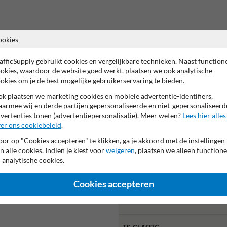
Of zocht je dit?
ookies
afficSupply gebruikt cookies en vergelijkbare technieken. Naast function
okies, waardoor de website goed werkt, plaatsen we ook analytische
okies om je de best mogelijke gebruikerservaring te bieden.
k plaatsen we marketing cookies en mobiele advertentie-identifiers,
armee wij en derde partijen gepersonaliseerde en niet-gepersonaliseerd
vertenties tonen (advertentiepersonalisatie). Meer weten?
Lees hier alles
er ons cookiebeleid
.
or op "Cookies accepteren" te klikken, ga je akkoord met de instellingen
n alle cookies. Indien je kiest voor
weigeren
, plaatsen we alleen functione
 analytische cookies.
Fietsenrek 5 fietsen TS-
CLASSIC staal - enkelzijdig
Cookies accepteren