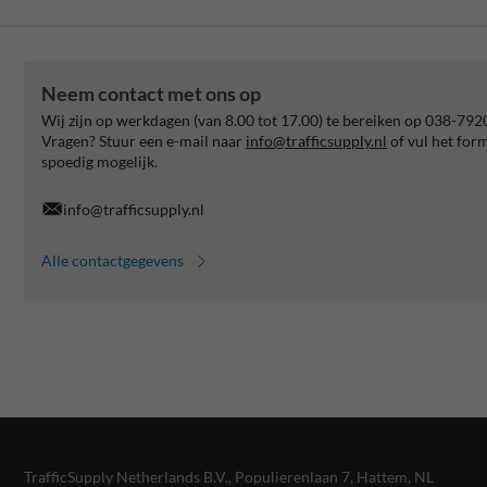
Neem contact met ons op
Wij zijn op werkdagen (van 8.00 tot 17.00) te bereiken op 038-792
Vragen? Stuur een e-mail naar
info@trafficsupply.nl
of vul het for
spoedig mogelijk.
info@trafficsupply.nl
Alle contactgegevens
TrafficSupply Netherlands B.V.,
Populierenlaan 7
,
Hattem, NL