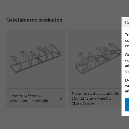
Gerelateerde producten
C
Tr
co
co
Oo
wa
ad
ov
Do
va
en
Fietsenrek staal dubbelzijdig (6,
Fietsenrek 6 fietsen TS-
10 of 12 fietsen) - type City
CLASSIC staal - enkelzijdig
Classic Double