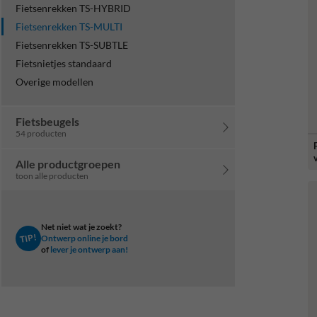
Fietsenrekken TS-HYBRID
Fietsenrekken TS-MULTI
Fietsenrekken TS-SUBTLE
Fietsnietjes standaard
Overige modellen
Fietsbeugels
54 producten
Alle productgroepen
toon alle producten
Net niet wat je zoekt?
TIP!
Ontwerp online je bord
of
lever je ontwerp aan!