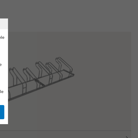
ele
e
le