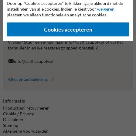
is mogelijk
Door op "Cookies accepteren" te klikken, ga je akkoord met de
instellingen van alle cookies. Indien je kiest voor
weigeren
,
plaatsen we alleen functionele en analytische cookies.
Neem contact met ons op
Cookies accepteren
Wij zijn op werkdagen (van 8.00 tot 17.00) te bereiken op 038-
7920070.
Vragen? Stuur een e-mail naar
info@trafficsupply.nl
of vul het
formulier in en we reageren zo spoedig mogelijk.
info@trafficsupply.nl
Alle contactgegevens
Informatie
Product(en) retourneren
Cookie / Privacy
Disclaimer
Sitemap
Algemene Voorwaarden