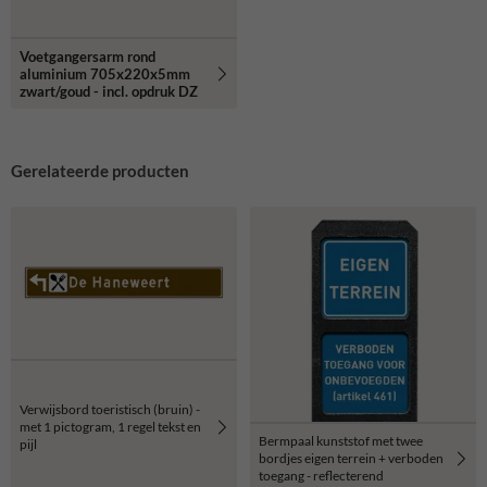
Voetgangersarm rond
aluminium 705x220x5mm
zwart/goud - incl. opdruk DZ
Gerelateerde producten
Verwijsbord toeristisch (bruin) -
met 1 pictogram, 1 regel tekst en
Bermpaal kunststof met twee
pijl
bordjes eigen terrein + verboden
toegang - reflecterend