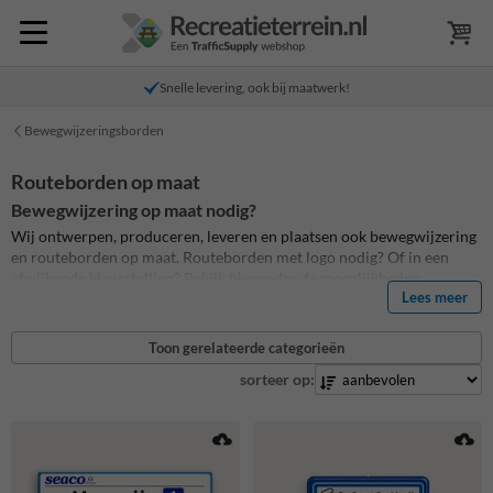
Snelle levering, ook bij maatwerk!
Bewegwijzeringsborden
Routeborden op maat
Bewegwijzering op maat nodig?
Wij ontwerpen, produceren, leveren en plaatsen ook bewegwijzering
en routeborden op maat. Routeborden met logo nodig? Of in een
afwijkende kleurstelling? Bekijk hieronder de mogelijkheden.
Lees meer
Al onze routeborden en bewegwijzeringsborden zijn standaard
reflecterend, voorzien van anti-graffiti en hebben een garantie tot wel
15 jaar!
Toon gerelateerde categorieën
sorteer op: