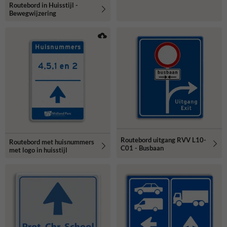
Routebord in Huisstijl -
Bewegwijzering
Routebord uitgang RVV L10-
Routebord met huisnummers
C01 - Busbaan
met logo in huisstijl