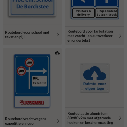
Routebord voor tankstation
Routebord voor school met
met vracht- en autoverkeer
tekst en pijl
en ondertekst
Routeplaatje aluminium
80x80x2m met afgeronde
Routebord vrachtwagens
hoeken en beschermcoating
expeditie en logo