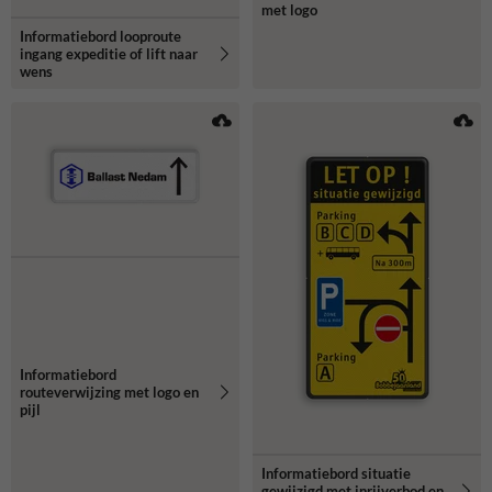
met logo
Informatiebord looproute
ingang expeditie of lift naar
wens
Informatiebord
routeverwijzing met logo en
pijl
Informatiebord situatie
gewijzigd met inrijverbod en