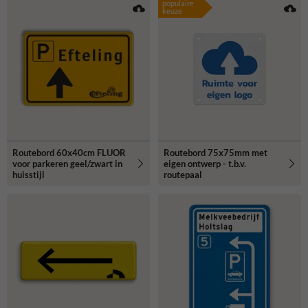
populaire
keuze
Routebord 60x40cm FLUOR
Routebord 75x75mm met
voor parkeren geel/zwart in
eigen ontwerp - t.b.v.
huisstijl
routepaal