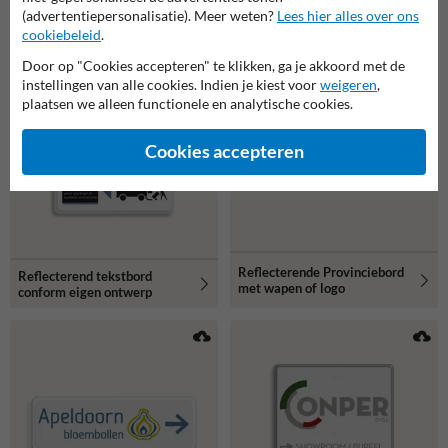
Rechthoekig routebord met
Rechthoekige informatiebord
(advertentiepersonalisatie). Meer weten?
Lees hier alles over ons
Full-color opdruk, pijl en logo
met uw ontwerp of logo
cookiebeleid
.
Door op "Cookies accepteren" te klikken, ga je akkoord met de
instellingen van alle cookies. Indien je kiest voor
weigeren
,
plaatsen we alleen functionele en analytische cookies.
Cookies accepteren
Reflecterende Provinciebord
Reflecterend tekstbord
met wapen of logo
conform eigen ontwerp