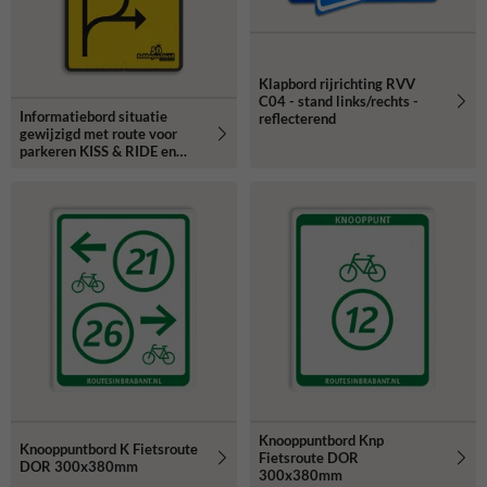
Klapbord rijrichting RVV
C04 - stand links/rechts -
Informatiebord situatie
reflecterend
gewijzigd met route voor
parkeren KISS & RIDE en
logo
Knooppuntbord Knp
Knooppuntbord K Fietsroute
Fietsroute DOR
DOR 300x380mm
300x380mm