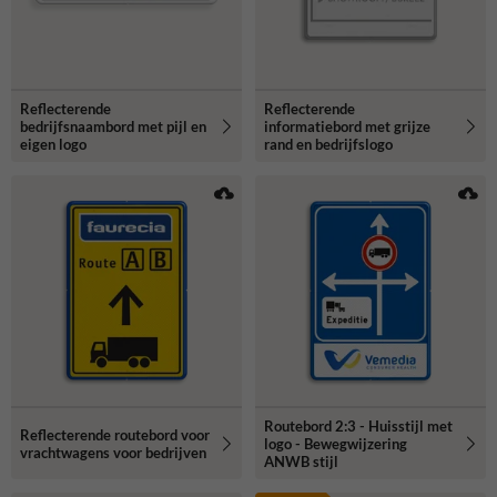
Reflecterende
Reflecterende
bedrijfsnaambord met pijl en
informatiebord met grijze
eigen logo
rand en bedrijfslogo
Routebord 2:3 - Huisstijl met
Reflecterende routebord voor
logo - Bewegwijzering
vrachtwagens voor bedrijven
ANWB stijl