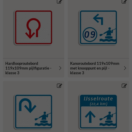
Hardlooproutebord
Kanoroutebord 119x109mm
119x109mm pijlfiguratie -
met knooppunt en pijl -
klasse 3
klasse 3