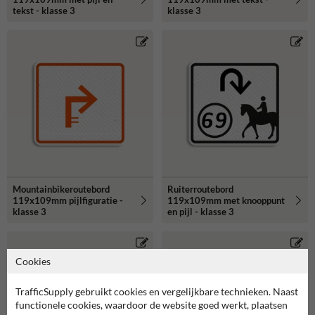
tekst - klasse 3
klasse 3
Mountainbikeroutebord
Ruiterroutebord
119x109mm pijlfiguratie -
119x109mm met knooppunt
klasse 3
en pijl - klasse 3
Cookies
TrafficSupply gebruikt cookies en vergelijkbare technieken. Naast
functionele cookies, waardoor de website goed werkt, plaatsen