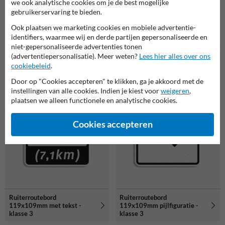
we ook analytische cookies om je de best mogelijke
gebruikerservaring te bieden.
Ook plaatsen we marketing cookies en mobiele advertentie-
identifiers, waarmee wij en derde partijen gepersonaliseerde en
niet-gepersonaliseerde advertenties tonen
Ruiterroutebord
Ruiterroutebord
(advertentiepersonalisatie). Meer weten?
Lees hier alles over ons
119x109mm met pijl -
119x109mm met pijl en
cookiebeleid
.
klasse 3
tekst - klasse 3
Door op "Cookies accepteren" te klikken, ga je akkoord met de
instellingen van alle cookies. Indien je kiest voor
weigeren
,
plaatsen we alleen functionele en analytische cookies.
Cookies accepteren
Ruiterroutebord
Ruiterroutebord
119x109mm met tekst -
119x109mm pijlfiguratie -
klasse 3
klasse 3