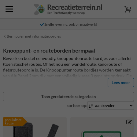
Snelle levering, ook bij maatwerk!
Bermpalen met informatiebordjes
Knooppunt- en routeborden bermpaal
Bewerk en bestel eenvoudig knooppuntenroute bordjes voor allerlei
(toeristische) routes. Of het nou een wandelroute, kanoroute of
fietsroutebordje is. De Knooppuntenroute bordjes worden gemaakt
van AluPanel 2mm dik met een volledig klasse 3 geprinte opdruk. De
routebordjes zijn afgewerkt met een Anti-graffiti laminaat. De
Lees meer
Knooppuntenroute bordjes zijn eenvoudig te combineren met onze
huisnummerpaaltjes van verzwaard gerecycled kunststof.
Toon gerelateerde categorieën
sorteer op:
populairste
keuze