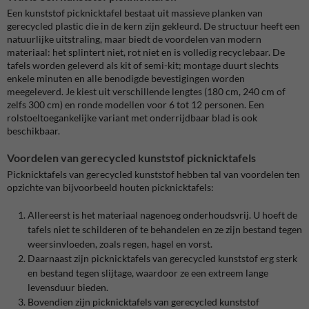
Een kunststof picknicktafel bestaat uit massieve planken van
gerecycled plastic die in de kern zijn gekleurd. De structuur heeft een
natuurlijke uitstraling, maar biedt de voordelen van modern
materiaal: het splintert niet, rot niet en is volledig recyclebaar. De
tafels worden geleverd als kit of semi-kit; montage duurt slechts
enkele minuten en alle benodigde bevestigingen worden
meegeleverd. Je kiest uit verschillende lengtes (180 cm, 240 cm of
zelfs 300 cm) en ronde modellen voor 6 tot 12 personen. Een
rolstoeltoegankelijke variant met onderrijdbaar blad is ook
beschikbaar.
Voordelen van gerecycled kunststof picknicktafels
Picknicktafels van gerecycled kunststof hebben tal van voordelen ten
opzichte van bijvoorbeeld houten picknicktafels:
Allereerst is het materiaal nagenoeg onderhoudsvrij. U hoeft de
tafels niet te schilderen of te behandelen en ze zijn bestand tegen
weersinvloeden, zoals regen, hagel en vorst.
Daarnaast zijn picknicktafels van gerecycled kunststof erg sterk
en bestand tegen slijtage, waardoor ze een extreem lange
levensduur bieden.
Bovendien zijn picknicktafels van gerecycled kunststof