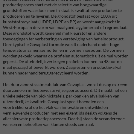
productieproces start met de selectie van hoogwaardige
grondstoffen waardoor men in staat is kwalitatieve producten te
produceren en te leveren. De grondstof bestaat voor 100% uit
kunststofrecyclaat (HDPE, LDPE en PP) en wordt aangekocht in
West-Europa in de vorm van maalgoed, agglomeraat of regranulaat.
Deze grondstof wordt gemengd met kleurstof en andere
toevoegingen ter verbetering en versteviging van het eindproduct.
Deze typische Govaplast formule wordt naderhand onder hoge
temperatuur samengesmolten en in vormen gespoten. De vormen
worden gekoeld waarna de profielen automatisch uit de mal worden
geperst. De uiteindelijk verkregen profielen kunnen na 48 uur op
maat gezaagd of bewerkt worden. Zaagresten en productie-afval
kunnen naderhand terug gerecycleerd worden.
Het duurzame straatmeubilair van Govaplast wordt dus op extreem
duurzame en milieubewuste wijze geproduceerd. Dit maakt het een
unieke selectie van picknicktafels, parkbank en afvalbakken van
uitzonderlijke kwaliteit. Govaplast speelt boendien een
voortrekkersrol op het vlak van innovatie en ontwikkelen
vernieuwende producten met een eigentijds design volgens de
allernieuwste productieprocessen. Daarbij staan de veranderende
wensen en behoeften van klanten steeds centraal.