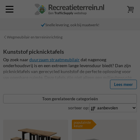
Snelle levering, ook bij maatwerk!
Wegmeubilair en terreininrichting
Kunststof picknicktafels
Op zoek naar
duurzaam straatmeubilair
dat nagenoeg
onderhoudsvrij is en een extreem lange levensduur biedt? Dan zijn
picknicktafels van gerecycled kunststof de perfecte oplossing voor
uw openbare ruimte. Deze tafels zijn niet alleen een milieubewuste
keuze, maar bieden ook een stijlvolle en praktische oplossing voor
Lees meer
openbare ruimtes, parken en tuinen. Onze picknicktafels van
gerecycled kunststof zijn bestand tegen de elementen, vereisen
Toon gerelateerde categorieën
minimaal onderhoud en hebben een lange levensduur. Bovendien
dragen ze bij aan een circulaire economie door afval een nieuw leven
sorteer op:
te geven. Bij Straatmeubilairkopen.nl vind je een uitgebreid
assortiment aan picknicktafels van hoogwaardig gerecycled
populairste
kunststof, die de buitenruimte op een duurzame manier verfraaien.
keuze