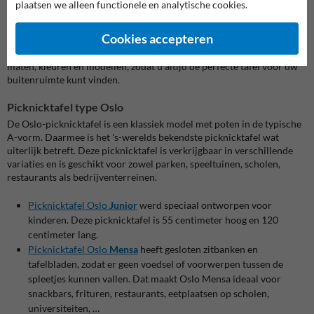
plaatsen we alleen functionele en analytische cookies.
picknicktafels van gerecycled kunststof. Of u nu op zoek bent naar
een enkele tafel of een compleet straatmeubilair-set bestaande uit
Cookies accepteren
picknicktafels en parkbanken , wij bieden voor elke situatie een
passende oplossing. Onze tafels zijn verkrijgbaar in verschillende
maten, kleuren en modellen, zodat u altijd de perfecte tafel voor uw
buitenruimte kunt vinden.
Picknicktafel type Oslo
De Oslo-picknicktafel is een klassiek model met poten in de typische
A-vorm. Daarmee is het 's-werelds bekendste picknicktafel wat
uiterlijk betreft. Deze picknicktafel is verkrijgbaar in verschillende
variaties en is geschikt voor zowel parken, speeltuinen, scholen,
restaurants als bedrijventerreinen.
Picknicktafel Oslo
Junior
werd speciaal ontworpen voor
kinderen. Deze picknicktafel is 55 centimeter hoog en 120
centimeter lang.
Picknicktafel Oslo
Mensa
heeft gesloten zitbanken en
tafelbladen, zodat er geen voedsel of voorwerpen tussen de
spleetjes kunnen vallen. Dat maakt Oslo Mensa ideaal voor
snackbars, frituren, restaurants, eetplaatsen op scholen,
universiteiten, …