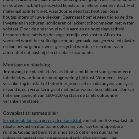
en houtworm, blijft gerecycled kunststof in alle seizoenen intact. Het
materiaal splintert niet, waardoor je geen last hebt van losse
houtsplinters of ruwe plekken. Daarnaast hoef je geen tijd en geld te
investeren in schuren, schilderen of lakken; schoonmaken met water
volstaat. Door de onderhoudsvrije aard en de hoge slagvastheid
besparen deze tafels op de lange termijn veel kosten. Als extra
voordeel wordt het volledige product gemaakt van gerecycled plastic
en kan het na gebruik weer gerecycled worden – een duurzaam
alternatief dat past bij een circulaire economie.
Montage en plaatsing
Je ontvangt de picknicktafel als kit of semi-kit met voorgemonteerd
tafelblad, waardoor de montage weinig tijd kost. Voor een stevige
verankering in asfalt of beton kies je een set draadstangen; voor gras
of zand is een verankeringsset met betonvoeten beschikbaar. Dankzij
het eigen gewicht van 180–200 kg staan de tafels ook zonder
verankering stabiel.
Govaplast straatmeubilair
Straatmeubilair van gerecycled kunststof
van het merk Govaplast: de
ideale, bewust en duurzame oplossing voor uw (semi)openbare
ruimte. Govaplast bewijst al sinds 1955 dat er een duurzame
oplossing bestaat voor de enorme plastic afvalstromen. Het