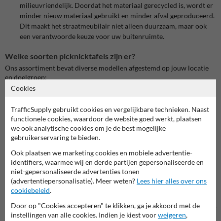
milieuvriendelijk. Doordat het materiaal gerecycled is, wordt er
minder nieuw materiaal gebruikt en minder afval geproduceerd.
Dit maakt het straatmeubilair niet alleen duurzaam, maar ook
een verantwoorde keuze voor uw buitenruimte.
Welke soorten picknicktafels zijn er?
Ons assortiment bevat diverse modellen afgestemd op jouw locatie
en doelgroep:
Cookies
Kunststof picknicktafels
: 100% gerecycled, UV-gestabiliseerd,
weerbestendig en onderhoudsvrij
TrafficSupply gebruikt cookies en vergelijkbare technieken. Naast
Picknicktafels voor kinderen
: lager en compacter, perfect voor
functionele cookies, waardoor de website goed werkt, plaatsen
schoolpleinen of kindertuinen
we ook analytische cookies om je de best mogelijke
gebruikerservaring te bieden.
Ronde en XL-tabellen
: bevorder sociale interactie en bieden
extra zitruimte
Ook plaatsen we marketing cookies en mobiele advertentie-
Rolstoeltoegankelijke tafels
: speciaal ontworpen met extra
identifiers, waarmee wij en derde partijen gepersonaliseerde en
beenruimte voor inklokken en comfort
niet-gepersonaliseerde advertenties tonen
Picknicktafels met gesloten tafelblad
: voorkomt vuil en afval
(advertentiepersonalisatie). Meer weten?
Lees hier alles over ons
onder de tafel, ideaal in openbare ruimtes
cookiebeleid
.
Door op "Cookies accepteren" te klikken, ga je akkoord met de
Uitgebreid assortiment picknicktafels van gerecycled kunststof
instellingen van alle cookies. Indien je kiest voor
weigeren
,
Bij Straatmeubilairkopen.nl vindt u een uitgebreid assortiment aan