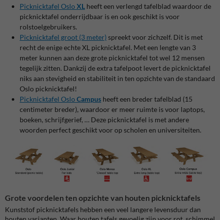
Picknicktafel Oslo
XL
heeft een verlengd tafelblad waardoor de
picknicktafel onderrijdbaar is en ook geschikt is voor
rolstoelgebruikers.
Picknicktafel groot (3 meter)
spreekt voor zichzelf. Dit is met
recht de enige echte XL picknicktafel. Met een lengte van 3
meter kunnen aan deze grote picknicktafel tot wel 12 mensen
tegelijk zitten. Dankzij de extra tafelpoot levert de picknicktafel
niks aan stevigheid en stabiliteit in ten opzichte van de standaard
Oslo picknicktafel!
Picknicktafel Oslo
Campus
heeft een breder tafelblad (15
centimeter breder), waardoor er meer ruimte is voor laptops,
boeken, schrijfgerief, … Deze picknicktafel is met andere
woorden perfect geschikt voor op scholen en universiteiten.
Grote voordelen ten opzichte van houten picknicktafels
Kunststof picknicktafels hebben een veel langere levensduur dan
houten varianten. Waar houten tafels gevoelig zijn voor rot, schimmel