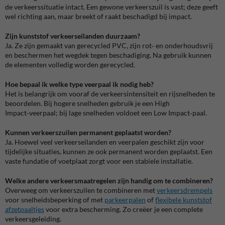
de verkeerssituatie intact. Een gewone verkeerszuil is vast; deze geeft
wel richting aan, maar breekt of raakt beschadigd bij impact.
Zijn kunststof verkeerseilanden duurzaam?
Ja. Ze zijn gemaakt van gerecycled PVC, zijn rot‑ en onderhoudsvrij
en beschermen het wegdek tegen beschadiging. Na gebruik kunnen
de elementen volledig worden gerecycled.
Hoe bepaal ik welke type veerpaal ik nodig heb?
Het is belangrijk om vooraf de verkeersintensiteit en rijsnelheden te
beoordelen. Bij hogere snelheden gebruik je een High
Impact‑veerpaal; bij lage snelheden voldoet een Low Impact‑paal.
Kunnen verkeerszuilen permanent geplaatst worden?
Ja. Hoewel veel verkeerseilanden en veerpalen geschikt zijn voor
tijdelijke situaties, kunnen ze ook permanent worden geplaatst. Een
vaste fundatie of voetplaat zorgt voor een stabiele installatie.
Welke andere verkeersmaatregelen zijn handig om te combineren?
Overweeg om verkeerszuilen te combineren met
verkeersdrempels
voor snelheidsbeperking of met
parkeerpalen
of
flexibele kunststof
afzetpaaltjes
voor extra bescherming. Zo creëer je een complete
verkeersgeleiding.