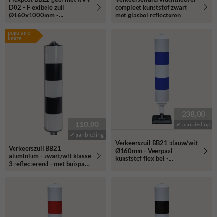
D02 - Flexibele zuil
compleet kunststof zwart
Ø160x1000mm -
met glasbol reflectoren
reflecterend klasse 3
populaire
keuze
238,00
110,00
✔ aanbieding
✔ aanbieding
Verkeerszuil BB21 blauw/wit
Verkeerszuil BB21
Ø160mm - Veerpaal
aluminium - zwart/wit klasse
kunststof flexibel -
3 reflecterend - met buispaal
reflecterend
48mm