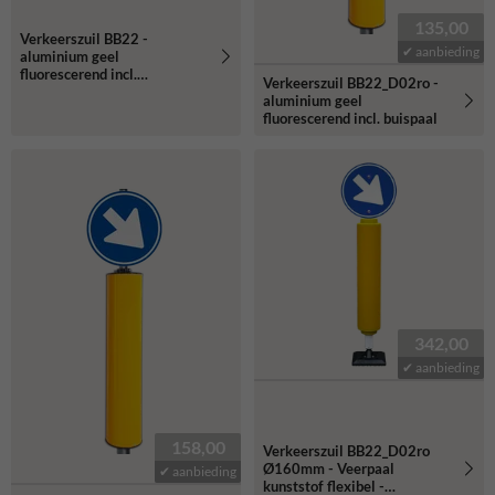
135,00
Verkeerszuil BB22 -
✔ aanbieding
aluminium geel
fluorescerend incl.
Verkeerszuil BB22_D02ro -
Ø48/48mm deksels
aluminium geel
fluorescerend incl. buispaal
342,00
✔ aanbieding
158,00
Verkeerszuil BB22_D02ro
Ø160mm - Veerpaal
✔ aanbieding
kunststof flexibel -