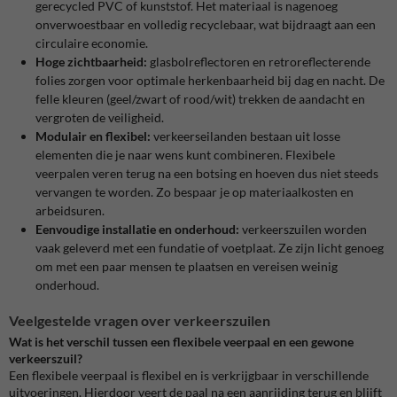
gerecycled PVC of kunststof. Het materiaal is nagenoeg
onverwoestbaar en volledig recyclebaar, wat bijdraagt aan een
circulaire economie.
Hoge zichtbaarheid:
glasbolreflectoren en retroreflecterende
folies zorgen voor optimale herkenbaarheid bij dag en nacht. De
felle kleuren (geel/zwart of rood/wit) trekken de aandacht en
vergroten de veiligheid.
Modulair en flexibel:
verkeerseilanden bestaan uit losse
elementen die je naar wens kunt combineren. Flexibele
veerpalen veren terug na een botsing en hoeven dus niet steeds
vervangen te worden. Zo bespaar je op materiaalkosten en
arbeidsuren.
Eenvoudige installatie en onderhoud:
verkeerszuilen worden
vaak geleverd met een fundatie of voetplaat. Ze zijn licht genoeg
om met een paar mensen te plaatsen en vereisen weinig
onderhoud.
Veelgestelde vragen over verkeerszuilen
Wat is het verschil tussen een flexibele veerpaal en een gewone
verkeerszuil?
Een flexibele veerpaal is flexibel en is verkrijgbaar in verschillende
uitvoeringen. Hierdoor veert de paal na een aanrijding terug en blijft