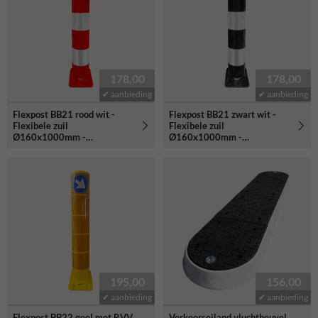
tijdelijke of permanente verkeerssituaties, je kunt rekenen op een
hoogwaardige verkeersoplossing die veiligheid en flexibiliteit biedt.
178,00
178,00
✔ aanbieding
✔ aanbieding
Flexpost BB21 rood wit -
Flexpost BB21 zwart wit -
Flexibele zuil
Flexibele zuil
Ø160x1000mm -
Ø160x1000mm -
reflecterend klasse 3
reflecterend klasse 3
195,00
156,00
✔ aanbieding
✔ aanbieding
Flexpost BB22 geel met RVV
Verkeerseiland vluchtheuvel