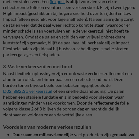
met een stalen veer. Een
flexpost
is altijd voorzien van retro-
reflecterende folie en eventueel een verkeersbord. Er zijn twee typen:
High Impact (geschikt om bij hogere snelheid over te rijden) en Low
Impact (alleen geschikt voor lage snelheden). Na een aanrijding zorgt
de stalen veer dat de paal weer rechtop komt te staan, waardoor er
minder schade is aan voertuigen en je de verkeerszuil niet hoeft te
vervangen. Omdat de palen en schilden van vrijwel onbreekbare
kunststof zijn gemaakt, blijft de paal heel bij herhaaldelijke impact.
Flexibele palen zijn ideaal bij busbaan‑scheidingen, smalle straten,
parkeergarages en fietspaden.
3. Vaste verkeerszuilen met bord
Naast flexibele oplossingen zijn er ook vaste verkeerszuilen met een
aluminium of stalen binnenpaal en een reflecterend bord. Deze
borden tonen bijvoorbeeld een bebakeningspijl, zoals de
D02_BB22ro verkeerszuil
of een snelheidsaanduiding. De palen
hebben een stabiele fundatie en zijn bedoeld voor plekken waar
aanrijdingen minder vaak voorkomen. Door de reflecterende folie
volgens klasse 2 of 3 blijven de borden dag en nacht duidelijk
zichtbaar en voldoen ze aan de wettelijke eisen.
Voordelen van moderne verkeerszuilen
Duurzaam en milieuvriendelijk:
veel producten zijn gemaakt van