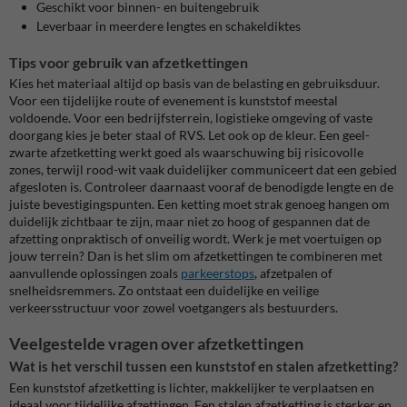
Geschikt voor binnen- en buitengebruik
Leverbaar in meerdere lengtes en schakeldiktes
Tips voor gebruik van afzetkettingen
Kies het materiaal altijd op basis van de belasting en gebruiksduur.
Voor een tijdelijke route of evenement is kunststof meestal
voldoende. Voor een bedrijfsterrein, logistieke omgeving of vaste
doorgang kies je beter staal of RVS. Let ook op de kleur. Een geel-
zwarte afzetketting werkt goed als waarschuwing bij risicovolle
zones, terwijl rood-wit vaak duidelijker communiceert dat een gebied
afgesloten is. Controleer daarnaast vooraf de benodigde lengte en de
juiste bevestigingspunten. Een ketting moet strak genoeg hangen om
duidelijk zichtbaar te zijn, maar niet zo hoog of gespannen dat de
afzetting onpraktisch of onveilig wordt. Werk je met voertuigen op
jouw terrein? Dan is het slim om afzetkettingen te combineren met
aanvullende oplossingen zoals
parkeerstops
, afzetpalen of
snelheidsremmers. Zo ontstaat een duidelijke en veilige
verkeersstructuur voor zowel voetgangers als bestuurders.
Veelgestelde vragen over afzetkettingen
Wat is het verschil tussen een kunststof en stalen afzetketting?
Een kunststof afzetketting is lichter, makkelijker te verplaatsen en
ideaal voor tijdelijke afzettingen. Een stalen afzetketting is sterker en