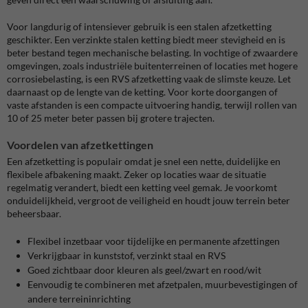
Voor langdurig of intensiever gebruik is een stalen afzetketting
geschikter. Een verzinkte stalen ketting biedt meer stevigheid en is
beter bestand tegen mechanische belasting. In vochtige of zwaardere
omgevingen, zoals industriële buitenterreinen of locaties met hogere
corrosiebelasting, is een RVS afzetketting vaak de slimste keuze. Let
daarnaast op de lengte van de ketting. Voor korte doorgangen of
vaste afstanden is een compacte uitvoering handig, terwijl rollen van
10 of 25 meter beter passen bij grotere trajecten.
Voordelen van afzetkettingen
Een afzetketting is populair omdat je snel een nette, duidelijke en
flexibele afbakening maakt. Zeker op locaties waar de situatie
regelmatig verandert, biedt een ketting veel gemak. Je voorkomt
onduidelijkheid, vergroot de veiligheid en houdt jouw terrein beter
beheersbaar.
Flexibel inzetbaar voor tijdelijke en permanente afzettingen
Verkrijgbaar in kunststof, verzinkt staal en RVS
Goed zichtbaar door kleuren als geel/zwart en rood/wit
Eenvoudig te combineren met afzetpalen, muurbevestigingen of
andere terreininrichting