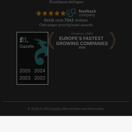
Klantbeoordelingen
Bekijk onze
7062
reviews
Ontvanger prestigieuze awards
© 2026 TrafficSupply. Alle rechten voorbehouden.