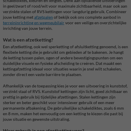
schakeldiktes, kleuren en lengtes. Denk aan opvallende uitvoeringen
in geel/zwart of rood/wit voor maximale zichtbaarheid, maar ook aan
verzinkte stalen of RVS kettingen voor langdurig gebruik. Combineer
jouw ketting met
afzetpalen
of bekijk ook ons complete aanbod in
terreininrichting en wegmeubilair
voor een veilige en overzichtelijke
inrichting van jouw terrein.
Wat is een afzetketting?
Een afzetketting, ook wel sperketting of afsluitketting genoemd, is een
flexibele ketting die je gebruikt om gebieden af te bakenen. Je hangt
de ketting tussen palen, ogen of andere bevestigingspunten om een
duidelijke visuele en fysieke afscheiding te creëren. Dat maakt een
kettingafzetting ideaal voor situaties waarin je snel wilt schakelen,
zonder direct een vaste barrière te plaatsen.
Afhankelijk van de toepassing kies je voor een uitvoering in kunststof,
verzinkt staal of RVS. Kunststof kettingen zijn licht, goed zichtbaar en
prettig in gebruik bij tijdelijke afzettingen. Stalen kettingen zijn
sterker en beter geschikt voor intensiever gebruik of een meer
permanente afbakening. De gebruikelijke schakeldiktes, zoals 6 mm
en 8 mm, maken het eenvoudig om een ketting te kiezen die past bij
jouw situatie en gewenste uitstraling.
Waar gebruik je een afzetketting voor?