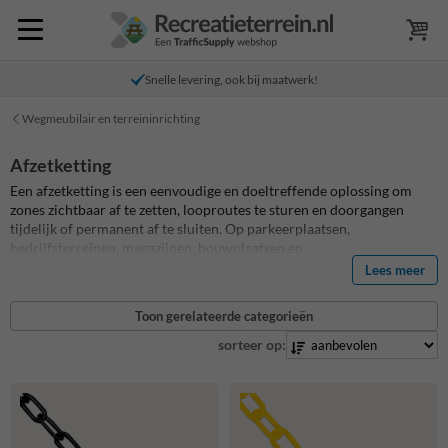
Snelle levering, ook bij maatwerk!
Wegmeubilair en terreininrichting
Afzetketting
Een afzetketting is een eenvoudige en doeltreffende oplossing om
zones zichtbaar af te zetten, looproutes te sturen en doorgangen
tijdelijk of permanent af te sluiten. Op parkeerplaatsen,
bedrijfsterreinen, magazijnen, bouwplaatsen en
evenemententerreinen zorgt een goede afsluitketting direct voor
Lees meer
meer overzicht en veiligheid. Je kiest daarbij uit een kunststof
afzetketting voor lichte en snelle afzettingen of een stalen
Toon gerelateerde categorieën
afzetketting voor een robuustere toepassing binnen of buiten.
sorteer op: