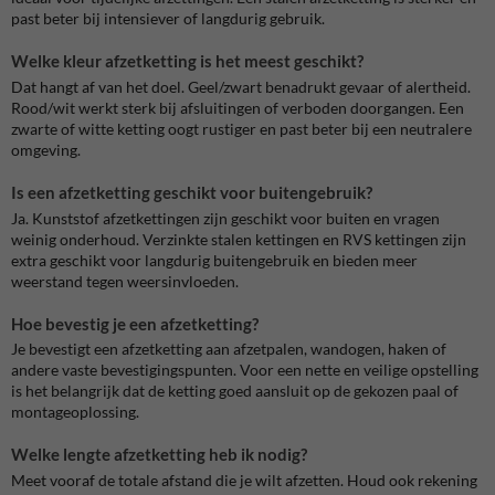
past beter bij intensiever of langdurig gebruik.
Welke kleur afzetketting is het meest geschikt?
Dat hangt af van het doel. Geel/zwart benadrukt gevaar of alertheid.
Rood/wit werkt sterk bij afsluitingen of verboden doorgangen. Een
zwarte of witte ketting oogt rustiger en past beter bij een neutralere
omgeving.
Is een afzetketting geschikt voor buitengebruik?
Ja. Kunststof afzetkettingen zijn geschikt voor buiten en vragen
weinig onderhoud. Verzinkte stalen kettingen en RVS kettingen zijn
extra geschikt voor langdurig buitengebruik en bieden meer
weerstand tegen weersinvloeden.
Hoe bevestig je een afzetketting?
Je bevestigt een afzetketting aan afzetpalen, wandogen, haken of
andere vaste bevestigingspunten. Voor een nette en veilige opstelling
is het belangrijk dat de ketting goed aansluit op de gekozen paal of
montageoplossing.
Welke lengte afzetketting heb ik nodig?
Meet vooraf de totale afstand die je wilt afzetten. Houd ook rekening