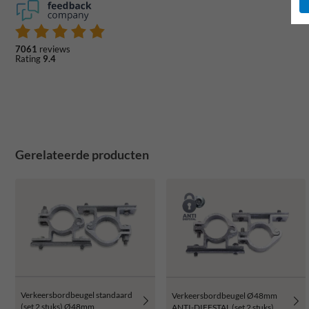
7061
reviews
Rating
9.4
Gerelateerde producten
Verkeersbordbeugel standaard
Verkeersbordbeugel Ø48mm
(set 2 stuks) Ø48mm
ANTI-DIEFSTAL (set 2 stuks)