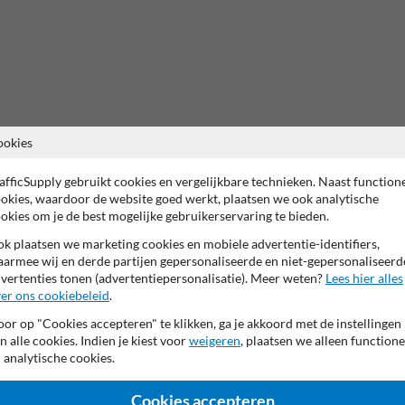
ookies
afficSupply gebruikt cookies en vergelijkbare technieken. Naast function
okies, waardoor de website goed werkt, plaatsen we ook analytische
okies om je de best mogelijke gebruikerservaring te bieden.
k plaatsen we marketing cookies en mobiele advertentie-identifiers,
armee wij en derde partijen gepersonaliseerde en niet-gepersonaliseerd
vertenties tonen (advertentiepersonalisatie). Meer weten?
Lees hier alles
er ons cookiebeleid
.
or op "Cookies accepteren" te klikken, ga je akkoord met de instellingen
n alle cookies. Indien je kiest voor
weigeren
, plaatsen we alleen functione
 analytische cookies.
Cookies accepteren