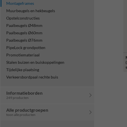
Montageframes
Muurbeugels en hekbeugels
Opstelconstructies
Paalbeugels Ø48mm
Paalbeugels Ø60mm
Paalbeugels Ø76mm
PipeLock grondpotten
Promotiemateriaal
Stalen buizen en buiskoppelingen
Tijdelijke plaatsing
Verkeersbordpaal rechte buis
Informatieborden
249 producten
Alle productgroepen
toon alle producten