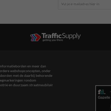
en informatieborden en meer dan
meerdere webshopconcepten, onder
eersborden met de daarbij behorende
, wegmarkeringen rondom
ustrie en duurzaam straatmeubilair