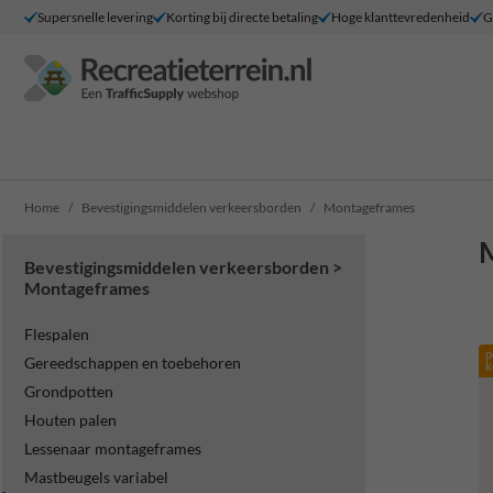
Supersnelle levering
Korting bij directe betaling
Hoge klanttevredenheid
G
Home
Bevestigingsmiddelen verkeersborden
Montageframes
Bevestigingsmiddelen verkeersborden >
Montageframes
Flespalen
p
Gereedschappen en toebehoren
k
Grondpotten
Houten palen
Lessenaar montageframes
Mastbeugels variabel