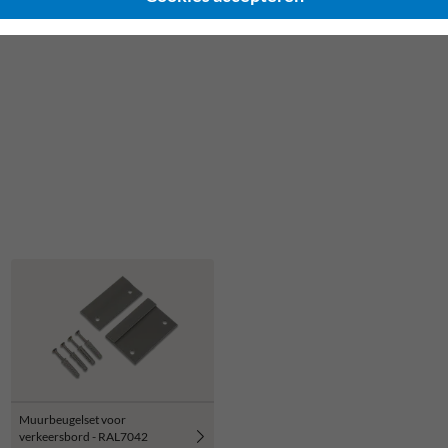
Muurbeugelset voor
verkeersbord - RAL7042