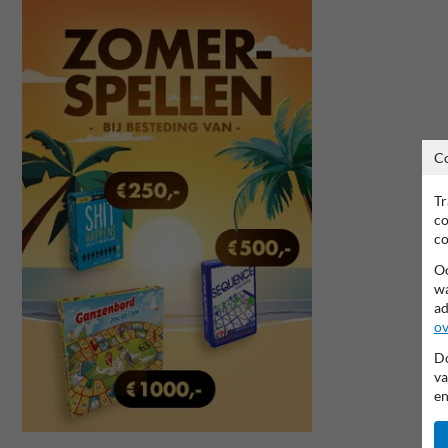
C
Tr
co
co
Oo
wa
ad
ov
Do
va
en