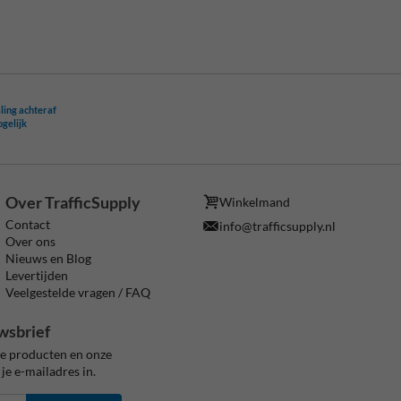
ling achteraf
ogelijk
Over TrafficSupply
Winkelmand
Contact
info@trafficsupply.nl
Over ons
Nieuws en Blog
Levertijden
Veelgestelde vragen / FAQ
wsbrief
ze producten en onze
je e-mailadres in.