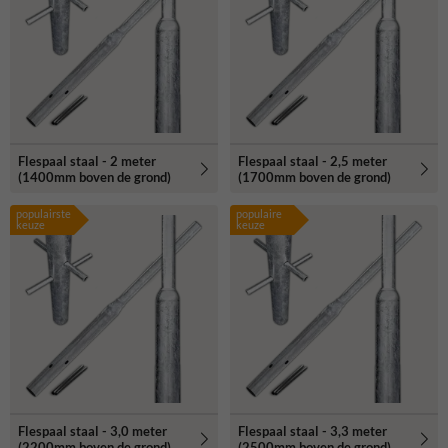
Indien de flespaal op een harde ondergrond gemonteerd moet
worden, zoals op asfalt of beton, dan kan deze besteld worden
inclusief aangelaste bodemplaat met voorgeboorde gaten.
Flespaal staal - 2 meter
Flespaal staal - 2,5 meter
(1400mm boven de grond)
(1700mm boven de grond)
populairste
populaire
keuze
keuze
Flespaal staal - 3,0 meter
Flespaal staal - 3,3 meter
(2200mm boven de grond)
(2500mm boven de grond)