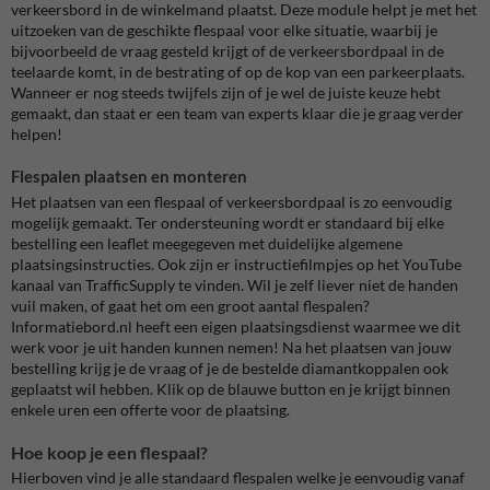
verkeersbord in de winkelmand plaatst. Deze module helpt je met het
uitzoeken van de geschikte flespaal voor elke situatie, waarbij je
bijvoorbeeld de vraag gesteld krijgt of de verkeersbordpaal in de
teelaarde komt, in de bestrating of op de kop van een parkeerplaats.
Wanneer er nog steeds twijfels zijn of je wel de juiste keuze hebt
gemaakt, dan staat er een team van experts klaar die je graag verder
helpen!
Flespalen plaatsen en monteren
Het plaatsen van een flespaal of verkeersbordpaal is zo eenvoudig
mogelijk gemaakt. Ter ondersteuning wordt er standaard bij elke
bestelling een leaflet meegegeven met duidelijke algemene
plaatsingsinstructies. Ook zijn er instructiefilmpjes op het YouTube
kanaal van TrafficSupply te vinden. Wil je zelf liever niet de handen
vuil maken, of gaat het om een groot aantal flespalen?
Informatiebord.nl heeft een eigen plaatsingsdienst waarmee we dit
werk voor je uit handen kunnen nemen! Na het plaatsen van jouw
bestelling krijg je de vraag of je de bestelde diamantkoppalen ook
geplaatst wil hebben. Klik op de blauwe button en je krijgt binnen
enkele uren een offerte voor de plaatsing.
Hoe koop je een flespaal?
Hierboven vind je alle standaard flespalen welke je eenvoudig vanaf