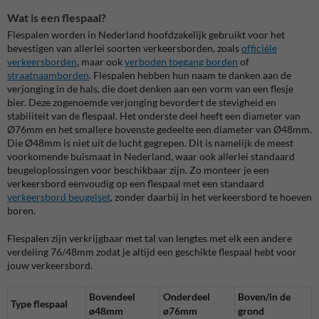
Wat is een flespaal?
Flespalen worden in Nederland hoofdzakelijk gebruikt voor het
bevestigen van allerlei soorten verkeersborden, zoals
officiële
verkeersborden
, maar ook
verboden toegang borden
of
straatnaamborden
. Flespalen hebben hun naam te danken aan de
verjonging in de hals, die doet denken aan een vorm van een flesje
bier. Deze zogenoemde verjonging bevordert de stevigheid en
stabiliteit van de flespaal. Het onderste deel heeft een diameter van
Ø76mm en het smallere bovenste gedeelte een diameter van Ø48mm.
Die Ø48mm is niet uit de lucht gegrepen. Dit is namelijk de meest
voorkomende buismaat in Nederland, waar ook allerlei standaard
beugeloplossingen voor beschikbaar zijn. Zo monteer je een
verkeersbord eenvoudig op een flespaal met een standaard
verkeersbord beugelset
, zonder daarbij in het verkeersbord te hoeven
boren.
Flespalen zijn verkrijgbaar met tal van lengtes met elk een andere
verdeling 76/48mm zodat je altijd een geschikte flespaal hebt voor
jouw verkeersbord.
Bovendeel
Onderdeel
Boven/in de
Type flespaal
ø48mm
ø76mm
grond