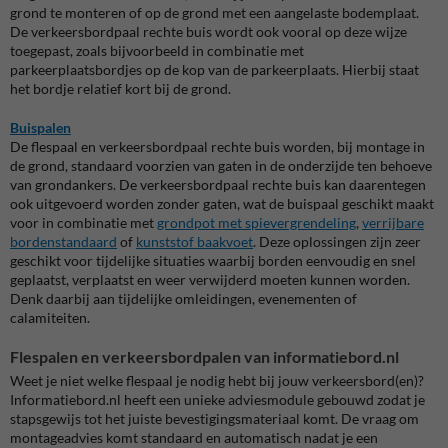
grond te monteren of op de grond met een aangelaste bodemplaat.
De verkeersbordpaal rechte buis wordt ook vooral op deze wijze
toegepast, zoals bijvoorbeeld in combinatie met
parkeerplaatsbordjes op de kop van de parkeerplaats. Hierbij staat
het bordje relatief kort bij de grond.
Buispalen
De flespaal en verkeersbordpaal rechte buis worden, bij montage in
de grond, standaard voorzien van gaten in de onderzijde ten behoeve
van grondankers. De verkeersbordpaal rechte buis kan daarentegen
ook uitgevoerd worden zonder gaten, wat de buispaal geschikt maakt
voor in combinatie met
grondpot met spievergrendeling
,
verrijbare
bordenstandaard
of
kunststof baakvoet
. Deze oplossingen zijn zeer
geschikt voor tijdelijke situaties waarbij borden eenvoudig en snel
geplaatst, verplaatst en weer verwijderd moeten kunnen worden.
Denk daarbij aan tijdelijke omleidingen, evenementen of
calamiteiten.
Flespalen en verkeersbordpalen van informatiebord.nl
Weet je niet welke flespaal je nodig hebt bij jouw verkeersbord(en)?
Informatiebord.nl heeft een unieke adviesmodule gebouwd zodat je
stapsgewijs tot het juiste bevestigingsmateriaal komt. De vraag om
montageadvies komt standaard en automatisch nadat je een