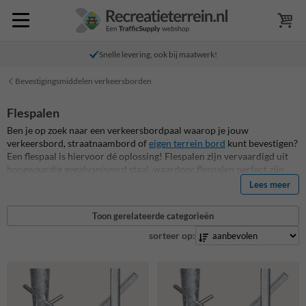
Snelle levering, ook bij maatwerk!
Bevestigingsmiddelen verkeersborden
Flespalen
Ben je op zoek naar een verkeersbordpaal waarop je jouw
verkeersbord, straatnaambord of
eigen terrein bord
kunt bevestigen?
Een flespaal is hiervoor dé oplossing! Flespalen zijn vervaardigd uit
hoogwaardig gegalvaniseerd staal, waardoor flespalen perfect zijn
voor buitengebruik. Flespalen zijn in verschillende lengtes
Lees meer
verkrijgbaar, uiteenlopend van 1400mm boven de grond tot
maximaal 3700mm boven de grond.
Toon gerelateerde categorieën
Een flespaal kan op twee manieren worden gemonteerd, namelijk in
sorteer op:
de grond of op de grond. Bij montage in de grond wordt er gebruik
gemaakt van grondankers, die ervoor zorgen dat de flespaal niet
zomaar uit de grond kan worden getrokken. Wanneer extra
versteviging vereist is, zoals bij losse grond, kan er tijdens het
plaatsen van de flespaal eenvoudig snelbeton toegevoegd worden.