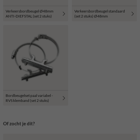
Verkeersbordbeugel standaard
Verkeersbordbeugel Ø48mm
(set 2 stuks) Ø48mm
ANTI-DIEFSTAL (set 2 stuks)
Bordbeugelset paal variabel -
RVS klemband (set 2 stuks)
Of zocht je dit?