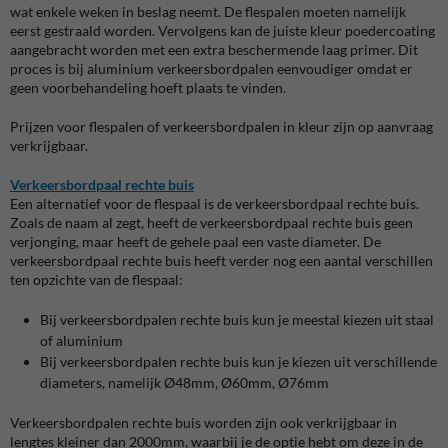
wat enkele weken in beslag neemt. De flespalen moeten namelijk
eerst gestraald worden. Vervolgens kan de juiste kleur poedercoating
aangebracht worden met een extra beschermende laag primer. Dit
proces is bij aluminium verkeersbordpalen eenvoudiger omdat er
geen voorbehandeling hoeft plaats te vinden.
Prijzen voor flespalen of verkeersbordpalen in kleur zijn op aanvraag
verkrijgbaar.
Verkeersbordpaal rechte buis
Een alternatief voor de flespaal is de verkeersbordpaal rechte buis.
Zoals de naam al zegt, heeft de verkeersbordpaal rechte buis geen
verjonging, maar heeft de gehele paal een vaste diameter. De
verkeersbordpaal rechte buis heeft verder nog een aantal verschillen
ten opzichte van de flespaal:
Bij verkeersbordpalen rechte buis kun je meestal kiezen uit staal
of aluminium
Bij verkeersbordpalen rechte buis kun je kiezen uit verschillende
diameters, namelijk Ø48mm, Ø60mm, Ø76mm
Verkeersbordpalen rechte buis worden zijn ook verkrijgbaar in
lengtes kleiner dan 2000mm, waarbij je de optie hebt om deze in de