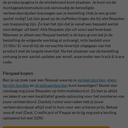
de productpagina in de winkelmand kunt plaatsen. Je kunt via de
montageadviesmodule ook eenvoudig de benodigde
verkeersbordpalen toevoegen aan je bestelling. Heb je een groter
aantal nodig? Let dan goed op de staffelkortingen die bij alle flespalen
van toepassing zijn. Zo kan het zijn dat je vanaf een bepaald aantal
voordeliger uit bent! Alle flespalen zijn uit voorraad leverbaar.
Wanneer je alleen een flespaal bestelt is de kans groot dat je de
bestelling de volgende werkdag al ontvangt, mits besteld voor
15:00u! Er wordt bij de verwachte levertijd uitgegaan van het
product met de langste levertijd. Na het plaatsen van de bestelling
ontvang je een aantal updates per email, waaronder een track & trace
code.
Flespaal kopen
Ben je op zoek naar een flespaal waarop je
verkeersborden
,
eigen
terrein borden
en
straatnaamborden
kunt bevestigen? Bestel dan
vandaag nog jouw flespalen op Informatiebord.nl. Zo ben je altijd
verzekerd van een kwalitatief goede oplossing voor het monteren van
jouw verkeersbord. Dankzij ruime voorraden heb je jouw
verkeersbordpaal altijd snel in huis voor een scherpe prijs. Betaal
vooraf met iDeal, Creditcard of Paypal en krijg nog extra korting
oplopend tot wel 3,0%!