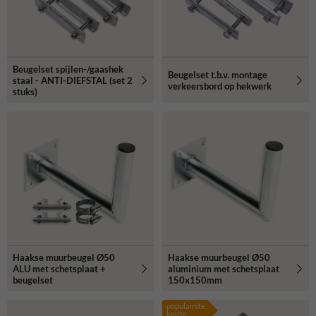
Beugelset spijlen-/gaashek
Beugelset t.b.v. montage
staal - ANTI-DIEFSTAL (set 2
verkeersbord op hekwerk
stuks)
Haakse muurbeugel Ø50
Haakse muurbeugel Ø50
ALU met schetsplaat +
aluminium met schetsplaat
beugelset
150x150mm
populairste
keuze