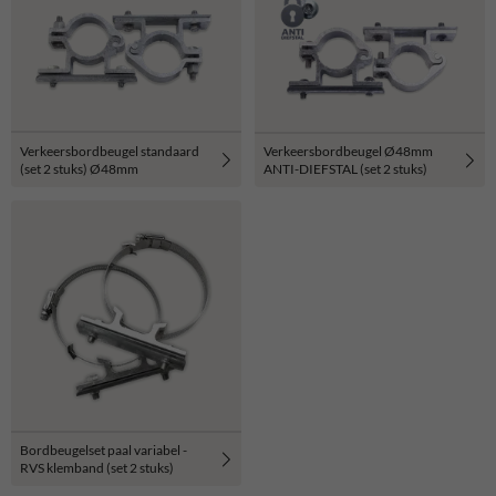
Verkeersbordbeugel standaard
Verkeersbordbeugel Ø48mm
(set 2 stuks) Ø48mm
ANTI-DIEFSTAL (set 2 stuks)
Bordbeugelset paal variabel -
RVS klemband (set 2 stuks)