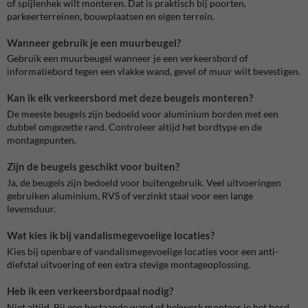
of spijlenhek wilt monteren. Dat is praktisch bij poorten,
parkeerterreinen, bouwplaatsen en eigen terrein.
Wanneer gebruik je een muurbeugel?
Gebruik een muurbeugel wanneer je een verkeersbord of
informatiebord tegen een vlakke wand, gevel of muur wilt bevestigen.
Kan ik elk verkeersbord met deze beugels monteren?
De meeste beugels zijn bedoeld voor aluminium borden met een
dubbel omgezette rand. Controleer altijd het bordtype en de
montagepunten.
Zijn de beugels geschikt voor buiten?
Ja, de beugels zijn bedoeld voor buitengebruik. Veel uitvoeringen
gebruiken aluminium, RVS of verzinkt staal voor een lange
levensduur.
Wat kies ik bij vandalismegevoelige locaties?
Kies bij openbare of vandalismegevoelige locaties voor een anti-
diefstal uitvoering of een extra stevige montageoplossing.
Heb ik een verkeersbordpaal nodig?
Niet altijd. Bij een bestaande wand of hekwerk monteer je het bord