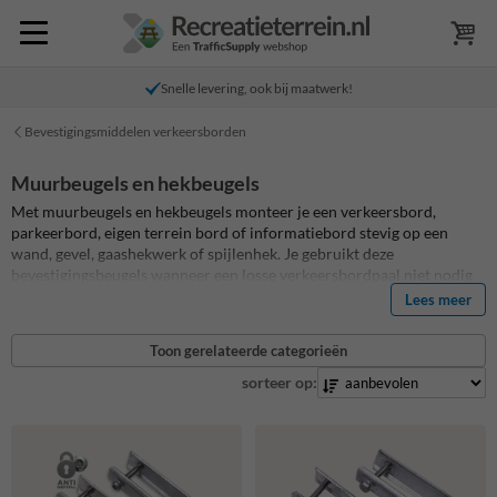
Snelle levering, ook bij maatwerk!
Bevestigingsmiddelen verkeersborden
Muurbeugels en hekbeugels
Met muurbeugels en hekbeugels monteer je een verkeersbord,
parkeerbord, eigen terrein bord of informatiebord stevig op een
wand, gevel, gaashekwerk of spijlenhek. Je gebruikt deze
bevestigingsbeugels wanneer een losse verkeersbordpaal niet nodig
is, niet past of niet wenselijk is. Zo plaats je jouw bord direct op de
Lees meer
plek waar de boodschap zichtbaar moet zijn: bij een poort, hek,
ingang, parkeerterrein, gevel, bouwplaats of bedrijfsterrein.
Toon gerelateerde categorieën
sorteer op: