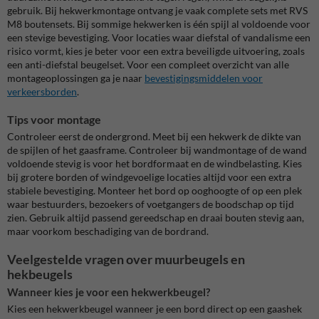
gebruik. Bij hekwerkmontage ontvang je vaak complete sets met RVS
M8 boutensets. Bij sommige hekwerken is één spijl al voldoende voor
een stevige bevestiging. Voor locaties waar diefstal of vandalisme een
risico vormt, kies je beter voor een extra beveiligde uitvoering, zoals
een anti-diefstal beugelset. Voor een compleet overzicht van alle
montageoplossingen ga je naar
bevestigingsmiddelen voor
verkeersborden
.
Tips voor montage
Controleer eerst de ondergrond. Meet bij een hekwerk de dikte van
de spijlen of het gaasframe. Controleer bij wandmontage of de wand
voldoende stevig is voor het bordformaat en de windbelasting. Kies
bij grotere borden of windgevoelige locaties altijd voor een extra
stabiele bevestiging. Monteer het bord op ooghoogte of op een plek
waar bestuurders, bezoekers of voetgangers de boodschap op tijd
zien. Gebruik altijd passend gereedschap en draai bouten stevig aan,
maar voorkom beschadiging van de bordrand.
Veelgestelde vragen over muurbeugels en
hekbeugels
Wanneer kies je voor een hekwerkbeugel?
Kies een hekwerkbeugel wanneer je een bord direct op een gaashek