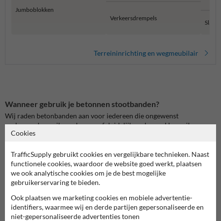
Jumboblokken
Verkeersdrempels
Slagb
Terreininrichting en wegmeubilair
Wanneer gebruik je betonnen stootbanden?
Wij raden betonbanden aan voor iedereen die ongewenst
parkeergedrag wil voorkomen of duidelijk parkeervakken wil
Cookies
aangeven. Dankzij de vierkante voet passen de stootbanden
gemakkelijk in het straatwerk, wat minder knipwerk voor de
stratenmaker betekent.
TrafficSupply gebruikt cookies en vergelijkbare technieken. Naast
functionele cookies, waardoor de website goed werkt, plaatsen
we ook analytische cookies om je de best mogelijke
gebruikerservaring te bieden.
Ook plaatsen we marketing cookies en mobiele advertentie-
identifiers, waarmee wij en derde partijen gepersonaliseerde en
niet-gepersonaliseerde advertenties tonen