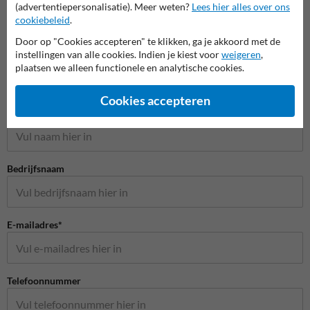
(advertentiepersonalisatie). Meer weten?
Lees hier alles over ons
cookiebeleid
.
Door op "Cookies accepteren" te klikken, ga je akkoord met de
instellingen van alle cookies. Indien je kiest voor
weigeren
,
plaatsen we alleen functionele en analytische cookies.
Stel je vraag aan Recreatieterrein.nl
Cookies accepteren
Naam*
Bedrijfsnaam
E-mailadres*
Telefoonnummer