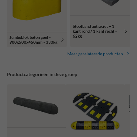
Stootband antraciet – 1
kant rond / 1 kant recht -
62kg
Jumboblok beton geel -
900x500x450mm - 330kg
Meer gerelateerde producten
Productcategorieën in deze groep