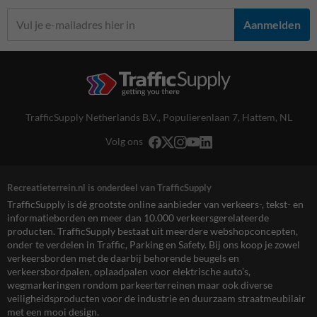
Aanmelden
TrafficSupply Netherlands B.V.,
Populierenlaan 7
,
Hattem, NL
Volg ons
Recreatieterrein.nl is onderdeel van TrafficSupply
TrafficSupply is dé grootste online aanbieder van verkeers-, tekst- en
informatieborden en meer dan 10.000 verkeersgerelateerde
producten. TrafficSupply bestaat uit meerdere webshopconcepten,
onder te verdelen in Traffic, Parking en Safety. Bij ons koop je zowel
verkeersborden met de daarbij behorende beugels en
verkeersbordpalen, oplaadpalen voor elektrische auto’s,
wegmarkeringen rondom parkeerterreinen maar ook diverse
veiligheidsproducten voor de industrie en duurzaam straatmeubilair
met een mooi design.