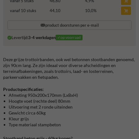
vanaf 5 stuks
46,60
4,9
%
vanaf 10 stuks
44,10
10,0
%
product doorsturen per e-mail
Levertijd:
3-4 werkdagen
✓op voorraad
Deze grijze trottoirbanden, ook wel betonnen stootbanden genoemd,
zijn 90cm lang. Ze zijn ideaal voor diverse afscheidingen en
terreinafbakeningen, zoals trottoirs, laad- en losterreinen,
parkeervakken en fietspaden.
Productspecificaties:
Afmeting 950x200x170mm (LxBxH)
Hoogte voet (rechte deel) 80mm
Uitvoering met 2 ronde uiteinden
Gewicht circa 60kg
Kleur grijs
Type materiaal stampbeton
Stootband beton grijs - 60kg kopen?