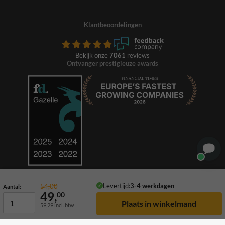
Klantbeoordelingen
Bekijk onze
7061
reviews
Ontvanger prestigieuze awards
Levertijd:
3-4 werkdagen
54,00
Aantal:
49,
00
59,29
incl. btw
© 2026 TrafficSupply. Alle rechten voorbehouden.