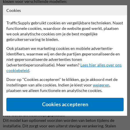
kiezen voor verschillende modellen:
Cookies
🔹
Fietsnietje staal 600x1300mm zonder tussenbuis met
betonvoeten
– Dit model wordt geleverd met voorgegoten
TrafficSupply gebruikt cookies en vergelijkbare technieken. Naast
betonpoeren en hoeft alleen nog ingegraven te worden.
functionele cookies, waardoor de website goed werkt, plaatsen
🔹
Fietsnietje RVS 600x1300mm zonder tussenbuis met betonvoeten
we ook analytische cookies om je de best mogelijke
– Roestvrijstalen uitvoering met gegoten betonvoeten voor extra luxe
gebruikerservaring te bieden.
en onderhoudsvriendelijkheid.
Ook plaatsen we marketing cookies en mobiele advertentie-
Waar plaats je dit fietsnietje?
identifiers, waarmee wij en derde partijen gepersonaliseerde en
✅
Gemeentelijke ruimtes en stadscentra
– Perfect voor het inrichten
niet-gepersonaliseerde advertenties tonen
van veilige fietsparkeerplekken.
(advertentiepersonalisatie). Meer weten?
Lees hier alles over ons
✅
Bedrijfsterreinen en kantoorgebouwen
– Ideaal voor medewerkers
cookiebeleid
.
en bezoekers die met de fiets komen.
Door op "Cookies accepteren" te klikken, ga je akkoord met de
✅
Scholen en sportaccommodaties
– Bied voldoende
instellingen van alle cookies. Indien je kiest voor
weigeren
,
fietsparkeergelegenheid voor scholieren en sporters.
plaatsen we alleen functionele en analytische cookies.
✅
Winkelcentra en horecagelegenheden
– Creëer een veilige en nette
parkeervoorziening voor klanten en bezoekers.
Cookies accepteren
Veelgestelde vragen over fietsnietjes
Hoe wordt dit fietsnietje geplaatst?
Dit model kan optioneel voorzien worden van beton tijdens de
installatie. Dit zorgt voor een uiterst stevige verankering. Stalen