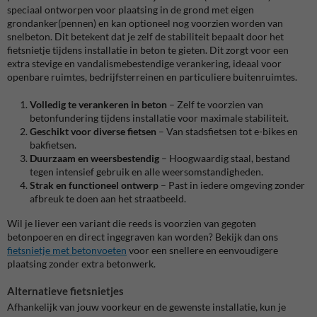
speciaal ontworpen voor plaatsing in de grond met eigen
grondanker(pennen) en kan optioneel nog voorzien worden van
snelbeton. Dit betekent dat je zelf de stabiliteit bepaalt door het
fietsnietje tijdens installatie in beton te gieten. Dit zorgt voor een
extra stevige en vandalismebestendige verankering, ideaal voor
openbare ruimtes, bedrijfsterreinen en particuliere buitenruimtes.
Volledig te verankeren in beton
– Zelf te voorzien van
betonfundering tijdens installatie voor maximale stabiliteit.
Geschikt voor diverse fietsen
– Van stadsfietsen tot e-bikes en
bakfietsen.
Duurzaam en weersbestendig
– Hoogwaardig staal, bestand
tegen intensief gebruik en alle weersomstandigheden.
Strak en functioneel ontwerp
– Past in iedere omgeving zonder
afbreuk te doen aan het straatbeeld.
Wil je liever een variant die
reeds is voorzien van gegoten
betonpoeren en direct ingegraven kan worden? Bekijk dan ons
fietsnietje met betonvoeten
voor een snellere en eenvoudigere
plaatsing zonder extra betonwerk.
Alternatieve fietsnietjes
Afhankelijk van jouw voorkeur en de gewenste installatie, kun je