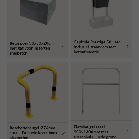
Capitole Prestige 50 liter
Betonpoer 30x30x20cm
inclusief staanders met
met gat voor instorten
betonfundatie
snelbeton
Fietsbeugel staal
Beschermbeugel Ø76mm
900x1300mm met
staal - Dubbele korte hoek
tussenbuis - in de grond
uitvoering