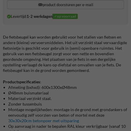
product doorsturen per e-mail
Levertijd:
1-2 werkdagen
✓op voorraad
De fietsbeugel kan worden gebruikt voor het stallen van fietsen en
andere (kleine) vervoersmiddelen. Het uit verzinkt staal vervaardigde
fietsnietje is geschikt voor gebruik in (semi) openbare ruimtes. Het
gebruik van een fietsbeugel zorgt voor een nette en bovendien
geordende omgeving. Het plaatsen van je fiets in een dergelijke
opstelling verlaagd de kans op diefstal en omvallen van je fiets. De
fietsbeugel kan in de grond worden gemonteerd.
Productspecificaties
:
Afmeting (bxhxd): 600x1300xØ48mm
Ø48mm buismateriaal
Materiaal verzinkt staal.
Zonder tussenbuis
Montage mogelijkheden: montage in de grond met grondankers of
eenvoudig zelf voorzien van beton of mortel met deze
30x30x20cm betonpoer met uitsparing
Op aanvraag in nader te bepalen RAL kleur verkrijgbaar (vanaf 10