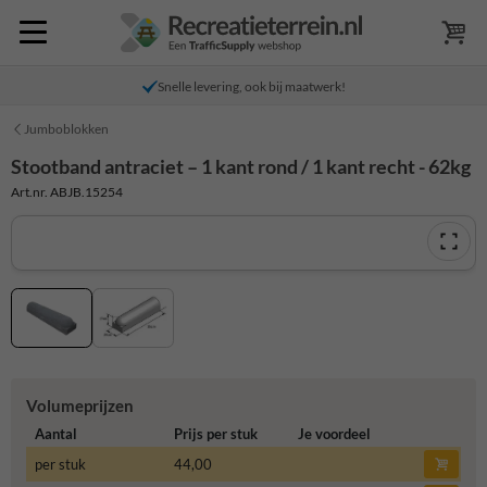
Snelle levering, ook bij maatwerk!
Jumboblokken
Stootband antraciet – 1 kant rond / 1 kant recht - 62kg
Art.nr. ABJB.15254
Volumeprijzen
Aantal
Prijs per stuk
Je voordeel
per stuk
44,00