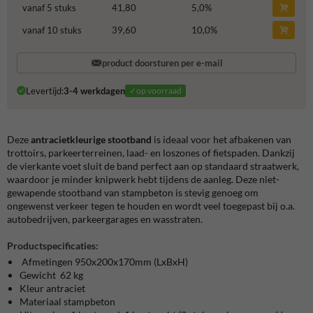
vanaf 5 stuks
41,80
5,0
%
vanaf 10 stuks
39,60
10,0
%
product doorsturen per e-mail
Levertijd:
3-4 werkdagen
✓op voorraad
Deze
antracietkleurige stootband
is ideaal voor het afbakenen van
trottoirs, parkeerterreinen, laad- en loszones of fietspaden. Dankzij
de vierkante voet sluit de band perfect aan op standaard straatwerk,
waardoor je minder knipwerk hebt tijdens de aanleg. Deze niet-
gewapende stootband van stampbeton is stevig genoeg om
ongewenst verkeer tegen te houden en wordt veel toegepast bij o.a.
autobedrijven, parkeergarages en wasstraten.
Productspecificaties:
Afmetingen 950x200x170mm (LxBxH)
Gewicht 62 kg
Kleur antraciet
Materiaal stampbeton