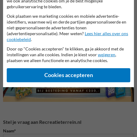
we ook analytische cookies om je de best mogelijke
gebruikerservaring te bieden.
Wanneer gebruik je betonnen stootbanden?
Wij raden betonbanden aan voor iedereen die ongewenst
Ook plaatsen we marketing cookies en mobiele advertentie-
parkeergedrag wil voorkomen of duidelijk parkeervakken wil
identifiers, waarmee wij en derde partijen gepersonaliseerde en
aangeven. Dankzij de vierkante voet passen de stootbanden
niet-gepersonaliseerde advertenties tonen
gemakkelijk in het straatwerk, wat minder knipwerk voor de
(advertentiepersonalisatie). Meer weten?
Lees hier alles over ons
stratenmaker betekent.
cookiebeleid
.
Door op "Cookies accepteren" te klikken, ga je akkoord met de
instellingen van alle cookies. Indien je kiest voor
weigeren
,
plaatsen we alleen functionele en analytische cookies.
Cookies accepteren
Stel je vraag aan Recreatieterrein.nl
Naam*