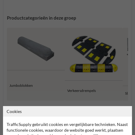
Productcategorieën in deze groep
Jumboblokken
Verkeersdrempels
Slagb
Cookies
Terreininrichting en wegmeubilair
TrafficSupply gebruikt cookies en vergelijkbare technieken. Naast
functionele cookies, waardoor de website goed werkt, plaatsen