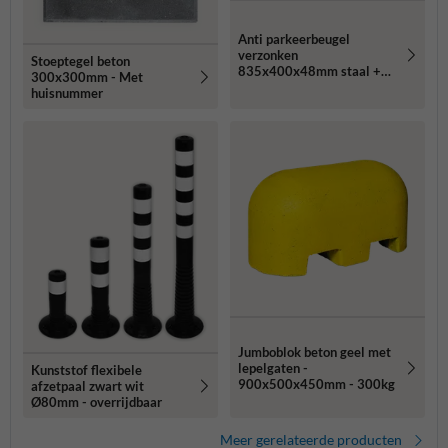
Anti parkeerbeugel
verzonken
Stoeptegel beton
835x400x48mm staal +
300x300mm - Met
betonfundatie - in
huisnummer
straatwerk
Jumboblok beton geel met
lepelgaten -
Kunststof flexibele
900x500x450mm - 300kg
afzetpaal zwart wit
Ø80mm - overrijdbaar
Meer gerelateerde producten