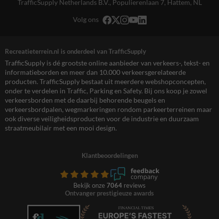
TrafficSupply Netherlands B.V.,
Populierenlaan 7
,
Hattem, NL
Volg ons
Recreatieterrein.nl is onderdeel van TrafficSupply
TrafficSupply is dé grootste online aanbieder van verkeers-, tekst- en
informatieborden en meer dan 10.000 verkeersgerelateerde
producten. TrafficSupply bestaat uit meerdere webshopconcepten,
onder te verdelen in Traffic, Parking en Safety. Bij ons koop je zowel
verkeersborden met de daarbij behorende beugels en
verkeersbordpalen, wegmarkeringen rondom parkeerterreinen maar
ook diverse veiligheidsproducten voor de industrie en duurzaam
straatmeubilair met een mooi design.
Klantbeoordelingen
Bekijk onze
7064
reviews
Ontvanger prestigieuze awards