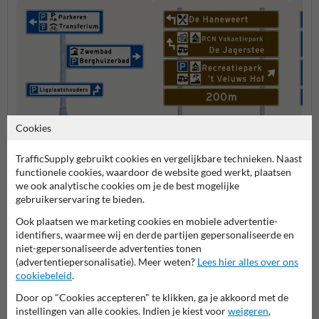
Cookies
Verwijsborden KOKER blauw
Verwijsborden bruin
Verwi
TrafficSupply gebruikt cookies en vergelijkbare technieken. Naast
functionele cookies, waardoor de website goed werkt, plaatsen
we ook analytische cookies om je de best mogelijke
gebruikerservaring te bieden.
Bewegwijzeringsborden
Ook plaatsen we marketing cookies en mobiele advertentie-
identifiers, waarmee wij en derde partijen gepersonaliseerde en
niet-gepersonaliseerde advertenties tonen
(advertentiepersonalisatie). Meer weten?
Lees hier alles over ons
cookiebeleid
.
Door op "Cookies accepteren" te klikken, ga je akkoord met de
instellingen van alle cookies. Indien je kiest voor
weigeren
,