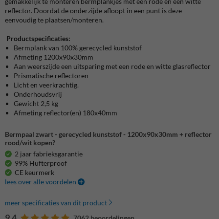
gemakkelijk te monteren bermplankjes met een rode en een witte
reflector. Doordat de onderzijde afloopt in een punt is deze
eenvoudig te plaatsen/monteren.
Productspecificaties:
Bermplank van 100% gerecycled kunststof
Afmeting 1200x90x30mm
Aan weerszijde een uitsparing met een rode en witte glasreflector
Prismatische reflectoren
Licht en veerkrachtig.
Onderhoudsvrij
Gewicht 2,5 kg
Afmeting reflector(en) 180x40mm
Bermpaal zwart - gerecycled kunststof - 1200x90x30mm + reflector
rood/wit kopen?
2 jaar fabrieksgarantie
99% Hufterproof
CE keurmerk
lees over alle voordelen
meer specificaties van dit product
9.4
7062 beoordelingen