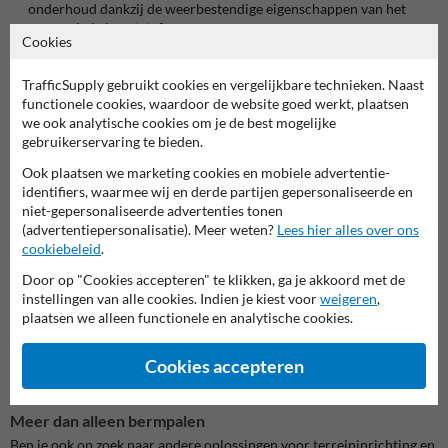
onderhoud dankzij de weerbestendige eigenschappen van het
gerecyclede kunststof.
Cookies
Eenvoudige installatie
: Snel en gemakkelijk te plaatsen, ideaal voor
het afbakenen van parkeerplaatsen, wegen of bedrijventerreinen.
TrafficSupply gebruikt cookies en vergelijkbare technieken. Naast
functionele cookies, waardoor de website goed werkt, plaatsen
Specificaties van de bermpaal
we ook analytische cookies om je de best mogelijke
Afmetingen
: 1200x90x30 mm
gebruikerservaring te bieden.
Materiaal
: Gerecycled kunststof
Kleur
: Zwart met rood/witte reflector
Ook plaatsen we marketing cookies en mobiele advertentie-
Toepassing
: Geschikt voor terreinafbakening, wegmarkering en
identifiers, waarmee wij en derde partijen gepersonaliseerde en
parkeerplaatsafscheiding
niet-gepersonaliseerde advertenties tonen
(advertentiepersonalisatie). Meer weten?
Lees hier alles over ons
Waarom kiezen voor gerecycled kunststof?
cookiebeleid
.
Door te kiezen voor producten van gerecycled kunststof, zoals deze
Door op "Cookies accepteren" te klikken, ga je akkoord met de
bermpaal, maak je een bewuste keuze voor duurzaamheid.
instellingen van alle cookies. Indien je kiest voor
weigeren
,
Gerecycled kunststof is niet alleen milieuvriendelijk, maar ook
plaatsen we alleen functionele en analytische cookies.
bestand tegen allerlei weersomstandigheden en heeft een lange
levensduur. Dit maakt het een uitstekende keuze voor bedrijven die
zowel efficiëntie als milieubewustheid hoog in het vaandel hebben
Cookies accepteren
staan.
Meer dan alleen bermpalen
Ben je ook op zoek naar andere oplossingen voor terreininrichting en