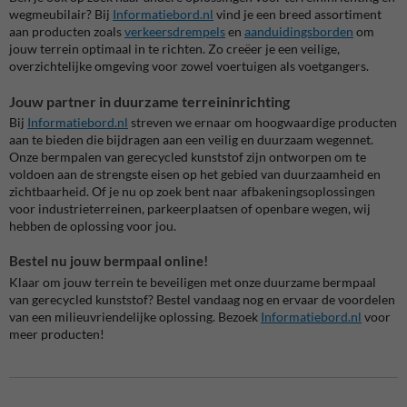
wegmeubilair? Bij
Informatiebord
.nl
vind je een breed assortiment
aan producten zoals
verkeersdrempels
en
aanduidingsborden
om
jouw terrein optimaal in te richten. Zo creëer je een veilige,
overzichtelijke omgeving voor zowel voertuigen als voetgangers.
Jouw partner in duurzame terreininrichting
Bij
Informatiebord
.nl
streven we ernaar om hoogwaardige producten
aan te bieden die bijdragen aan een veilig en duurzaam wegennet.
Onze bermpalen van gerecycled kunststof zijn ontworpen om te
voldoen aan de strengste eisen op het gebied van duurzaamheid en
zichtbaarheid. Of je nu op zoek bent naar afbakeningsoplossingen
voor industrieterreinen, parkeerplaatsen of openbare wegen, wij
hebben de oplossing voor jou.
Bestel nu jouw bermpaal online!
Klaar om jouw terrein te beveiligen met onze duurzame bermpaal
van gerecycled kunststof? Bestel vandaag nog en ervaar de voordelen
van een milieuvriendelijke oplossing. Bezoek
Informatiebord.nl
voor
meer producten!