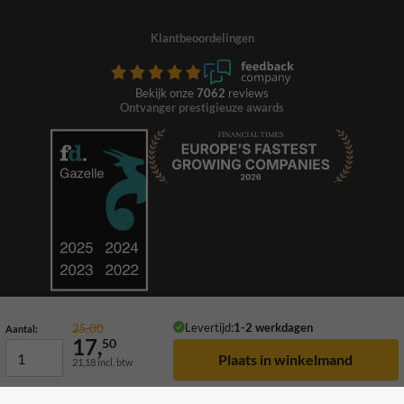
Klantbeoordelingen
Bekijk onze
7062
reviews
Ontvanger prestigieuze awards
Levertijd:
1-2 werkdagen
25,00
Aantal:
17,
50
21,18
incl. btw
© 2026 TrafficSupply. Alle rechten voorbehouden.