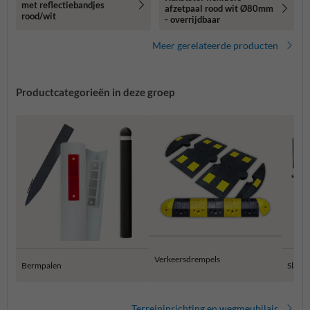
met reflectiebandjes
afzetpaal rood wit Ø80mm
rood/wit
- overrijdbaar
Meer gerelateerde producten
Productcategorieën in deze groep
Verkeersdrempels
Bermpalen
Slagb
Terreininrichting en wegmeubilair