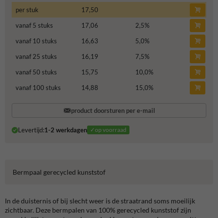
per stuk
17,50
vanaf 5 stuks
17,06
2,5
%
vanaf 10 stuks
16,63
5,0
%
vanaf 25 stuks
16,19
7,5
%
vanaf 50 stuks
15,75
10,0
%
vanaf 100 stuks
14,88
15,0
%
product doorsturen per e-mail
Levertijd:
1-2 werkdagen
✓op voorraad
Bermpaal gerecycled kunststof
In de duisternis of bij slecht weer is de straatrand soms moeilijk
zichtbaar. Deze bermpalen van 100% gerecycled kunststof zijn