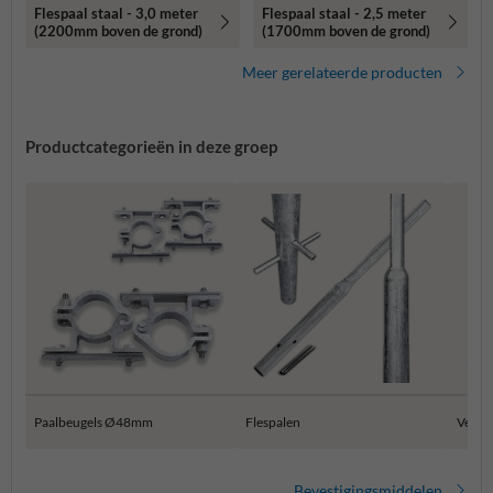
Flespaal staal - 3,0 meter
Flespaal staal - 2,5 meter
(2200mm boven de grond)
(1700mm boven de grond)
Meer gerelateerde producten
Productcategorieën in deze groep
Paalbeugels Ø48mm
Flespalen
Verkee
Bevestigingsmiddelen