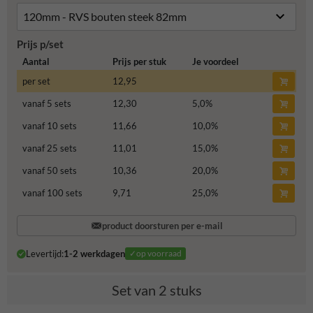
Prijs p/set
Aantal
Prijs per stuk
Je voordeel
per set
12,95
vanaf 5 sets
12,30
5,0
%
vanaf 10 sets
11,66
10,0
%
vanaf 25 sets
11,01
15,0
%
vanaf 50 sets
10,36
20,0
%
vanaf 100 sets
9,71
25,0
%
product doorsturen per e-mail
Levertijd:
1-2 werkdagen
✓op voorraad
Set van 2 stuks