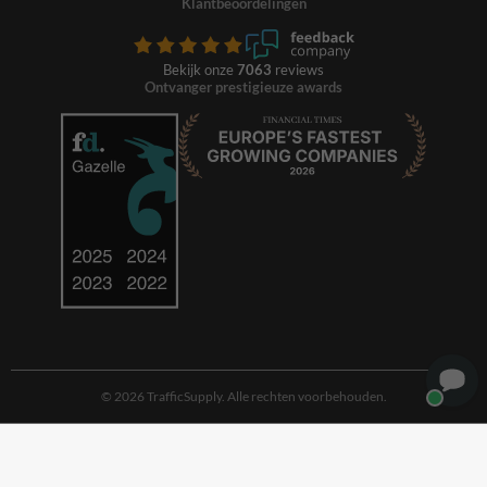
Klantbeoordelingen
Bekijk onze
7063
reviews
Ontvanger prestigieuze awards
© 2026 TrafficSupply. Alle rechten voorbehouden.