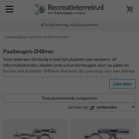
Snelle levering, ook bij maatwerk!
Bevestigingsmiddelen verkeersborden
Paalbeugels Ø48mm
Voor iedereen die bezig is met het plaatsen van verkeers- of
informatieborden, bieden onze scharnierbeugels voor op palen en
buizen met diameter Ø48mm diameter dé oplossing voor een stevige
bevestiging van jouw verkeersbord of informatiebord. Deze
beugelsets, bestaande uit twee duurzame aluminium
Lees meer
scharnierbeugels en robuuste verzinkt stalen klemplaten, is specifiek
ontworpen voor een solide montage van verkeersborden met een
Toon gerelateerde categorieën
dubbel omgezette rand. Naast de standaard verkeersbordbeugel set
48mm hebben we ook een anti-diefstal variant, dubbelzijdige variant
sorteer op:
en een 360 graden draaibare uitvoering.