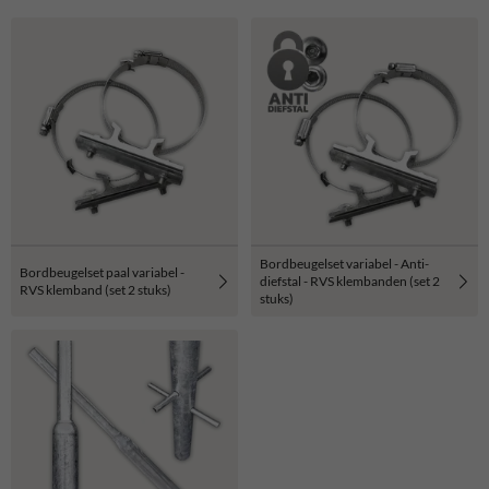
Bordbeugelset variabel - Anti-
Bordbeugelset paal variabel -
diefstal - RVS klembanden (set 2
RVS klemband (set 2 stuks)
stuks)