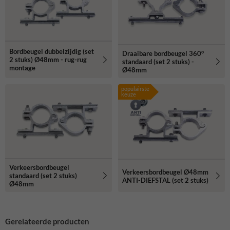
Bordbeugel dubbelzijdig (set
Draaibare bordbeugel 360°
2 stuks) Ø48mm - rug-rug
standaard (set 2 stuks) -
montage
Ø48mm
populairste
keuze
Verkeersbordbeugel
Verkeersbordbeugel Ø48mm
standaard (set 2 stuks)
ANTI-DIEFSTAL (set 2 stuks)
Ø48mm
Gerelateerde producten