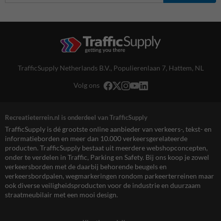
TrafficSupply Netherlands B.V.,
Populierenlaan 7
,
Hattem, NL
Volg ons
Recreatieterrein.nl is onderdeel van TrafficSupply
TrafficSupply is dé grootste online aanbieder van verkeers-, tekst- en
informatieborden en meer dan 10.000 verkeersgerelateerde
producten. TrafficSupply bestaat uit meerdere webshopconcepten,
onder te verdelen in Traffic, Parking en Safety. Bij ons koop je zowel
verkeersborden met de daarbij behorende beugels en
verkeersbordpalen, wegmarkeringen rondom parkeerterreinen maar
ook diverse veiligheidsproducten voor de industrie en duurzaam
straatmeubilair met een mooi design.