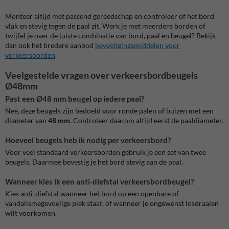
Monteer altijd met passend gereedschap en controleer of het bord
vlak en stevig tegen de paal zit. Werk je met meerdere borden of
twijfel je over de juiste combinatie van bord, paal en beugel? Bekijk
dan ook het bredere aanbod
bevestigingsmiddelen voor
verkeersborden
.
Veelgestelde vragen over verkeersbordbeugels
Ø48mm
Past een Ø48 mm beugel op iedere paal?
Nee, deze beugels zijn bedoeld voor ronde palen of buizen met een
diameter van
48 mm
. Controleer daarom altijd eerst de paaldiameter.
Hoeveel beugels heb ik nodig per verkeersbord?
Voor veel standaard verkeersborden gebruik je een set van twee
beugels. Daarmee bevestig je het bord stevig aan de paal.
Wanneer kies ik een anti-diefstal verkeersbordbeugel?
Kies anti-diefstal wanneer het bord op een openbare of
vandalismegevoelige plek staat, of wanneer je ongewenst losdraaien
wilt voorkomen.