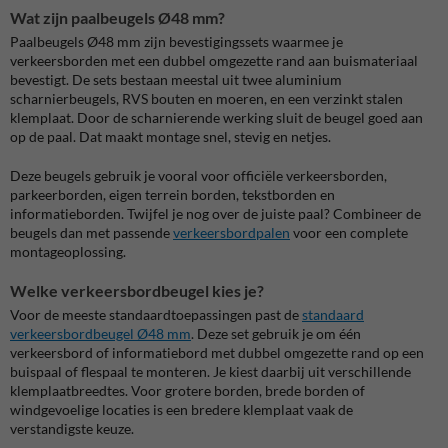
Wat zijn paalbeugels Ø48 mm?
Paalbeugels Ø48 mm zijn bevestigingssets waarmee je
verkeersborden met een dubbel omgezette rand aan buismateriaal
bevestigt. De sets bestaan meestal uit twee aluminium
scharnierbeugels, RVS bouten en moeren, en een verzinkt stalen
klemplaat. Door de scharnierende werking sluit de beugel goed aan
op de paal. Dat maakt montage snel, stevig en netjes.
Deze beugels gebruik je vooral voor officiële verkeersborden,
parkeerborden, eigen terrein borden, tekstborden en
informatieborden. Twijfel je nog over de juiste paal? Combineer de
beugels dan met passende
verkeersbordpalen
voor een complete
montageoplossing.
Welke verkeersbordbeugel kies je?
Voor de meeste standaardtoepassingen past de
standaard
verkeersbordbeugel Ø48 mm
. Deze set gebruik je om één
verkeersbord of informatiebord met dubbel omgezette rand op een
buispaal of flespaal te monteren. Je kiest daarbij uit verschillende
klemplaatbreedtes. Voor grotere borden, brede borden of
windgevoelige locaties is een bredere klemplaat vaak de
verstandigste keuze.